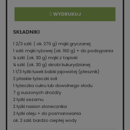
WYDRUKUJ
SKŁADNIKI
1 2/3 szkl. ( ok. 270 g) mąki gryczanej
1 szkl. mąki ryżowej (ok. 160 g) + do podsypania
¼ szkl. (ok. 30 g) mąki z tapioki
¼ szkl. (ok. 30 g) skrobi kukurydzianej
1 1/3 łyżki łusek babki jajowatej (płesznik)
2 płaskie łyżeczki soli
1 łyżeczka cukru lub dowolnego słodu
7 g suszonych drożdży
2 łyżki sezamu
2 łyżki nasion słonecznika
2 łyżki oleju + do posmarowania
ok. 2 szkl. bardzo ciepłej wody