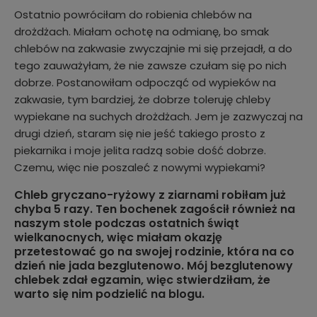
Ostatnio powróciłam do robienia chlebów na
drożdżach. Miałam ochotę na odmianę, bo smak
chlebów na zakwasie zwyczajnie mi się przejadł, a do
tego zauważyłam, że nie zawsze czułam się po nich
dobrze. Postanowiłam odpocząć od wypieków na
zakwasie, tym bardziej, że dobrze toleruję chleby
wypiekane na suchych drożdżach. Jem je zazwyczaj na
drugi dzień, staram się nie jeść takiego prosto z
piekarnika i moje jelita radzą sobie dość dobrze.
Czemu, więc nie poszaleć z nowymi wypiekami?
Chleb gryczano-ryżowy z ziarnami robiłam już
chyba 5 razy. Ten bochenek zagościł również na
naszym stole podczas ostatnich świąt
wielkanocnych, więc miałam okazję
przetestować go na swojej rodzinie, która na co
dzień nie jada bezglutenowo. Mój bezglutenowy
chlebek zdał egzamin, więc stwierdziłam, że
warto się nim podzielić na blogu.