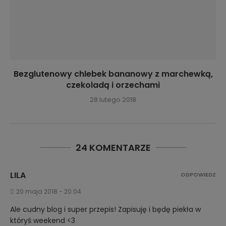
Bezglutenowy chlebek bananowy z marchewką,
czekoladą i orzechami
28 lutego 2018
24 KOMENTARZE
LILA
ODPOWIEDZ
20 maja 2018 - 20:04
Ale cudny blog i super przepis! Zapisuję i będę piekła w
któryś weekend <3