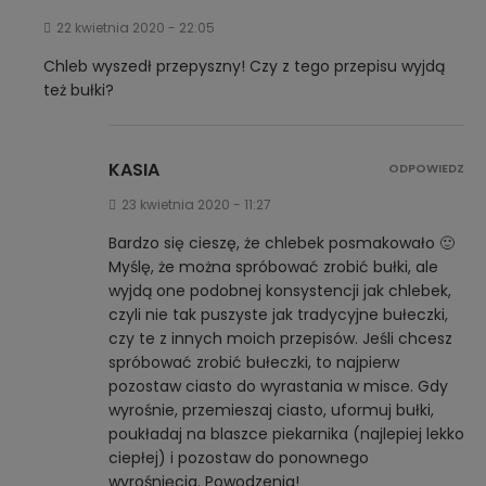
22 kwietnia 2020 - 22:05
Chleb wyszedł przepyszny! Czy z tego przepisu wyjdą
też bułki?
KASIA
ODPOWIEDZ
23 kwietnia 2020 - 11:27
Bardzo się cieszę, że chlebek posmakowało 🙂
Myślę, że można spróbować zrobić bułki, ale
wyjdą one podobnej konsystencji jak chlebek,
czyli nie tak puszyste jak tradycyjne bułeczki,
czy te z innych moich przepisów. Jeśli chcesz
spróbować zrobić bułeczki, to najpierw
pozostaw ciasto do wyrastania w misce. Gdy
wyrośnie, przemieszaj ciasto, uformuj bułki,
poukładaj na blaszce piekarnika (najlepiej lekko
ciepłej) i pozostaw do ponownego
wyrośnięcia. Powodzenia!