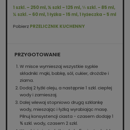
1 szkl. – 250 ml, ½ szkl – 125 ml, ⅓ szkl. - 85 ml,
¼ szkl. – 60 ml, 1 łyżka - 15 ml, 1 łyżeczka - 5 ml
Pobierz
PRZELICZNIK KUCHENNY
PRZYGOTOWANIE
W misce wymieszaj wszystkie sypkie
składniki: mąki, babkę, sól, cukier, drożdże i
ziarna.
Dodaj 2 łyżki oleju, a następnie 1 szkl. ciepłej
wody i zamieszaj.
Dalej wlewaj stopniowo drugą szklankę
wody, mieszając i łyżką wyrabiając masę.
Pilnuj konsystencji ciasta - czasem dodaję 1
¾ szkl. wody, czasem 2 szkl.