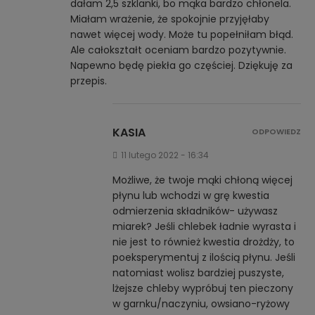
dałam 2,5 szklanki, bo mąka bardzo chłonela.
Miałam wrażenie, że spokojnie przyjęłaby
nawet więcej wody. Może tu popełniłam błąd.
Ale całokształt oceniam bardzo pozytywnie.
Napewno będę piekła go częściej. Dziękuję za
przepis.
KASIA
ODPOWIEDZ
11 lutego 2022 - 16:34
Możliwe, że twoje mąki chłoną więcej
płynu lub wchodzi w grę kwestia
odmierzenia składników- używasz
miarek? Jeśli chlebek ładnie wyrasta i
nie jest to również kwestia drożdży, to
poeksperymentuj z ilością płynu. Jeśli
natomiast wolisz bardziej puszyste,
lżejsze chleby wypróbuj ten pieczony
w garnku/naczyniu, owsiano-ryżowy