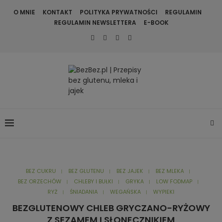
O MNIE
KONTAKT
POLITYKA PRYWATNOŚCI
REGULAMIN
REGULAMIN NEWSLETTERA
E-BOOK
BEZ CUKRU
BEZ GLUTENU
BEZ JAJEK
BEZ MLEKA
BEZ ORZECHÓW
CHLEBY I BUŁKI
GRYKA
LOW FODMAP
RYŻ
ŚNIADANIA
WEGAŃSKA
WYPIEKI
BEZGLUTENOWY CHLEB GRYCZANO-RYŻOWY
Z SEZAMEM I SŁONECZNIKIEM