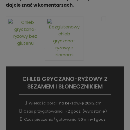
dajcie znać w komentarzach.
CHLEB GRYCZANO-RYŻOWY Z
SEZAMEM I SŁONECZNIKIEM
Wielkość porcji:
na keksówkę 26x12 cm
Czas przygotowania:
1-2 godz. (wyrastanie)
Czas pieczenia/ gotowania:
50 min- 1 godz.