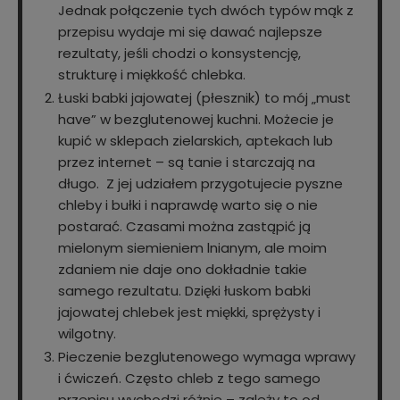
Jednak połączenie tych dwóch typów mąk z
przepisu wydaje mi się dawać najlepsze
rezultaty, jeśli chodzi o konsystencję,
strukturę i miękkość chlebka.
Łuski babki jajowatej (płesznik) to mój „must
have” w bezglutenowej kuchni. Możecie je
kupić w sklepach zielarskich, aptekach lub
przez internet – są tanie i starczają na
długo. Z jej udziałem przygotujecie pyszne
chleby i bułki i naprawdę warto się o nie
postarać. Czasami można zastąpić ją
mielonym siemieniem lnianym, ale moim
zdaniem nie daje ono dokładnie takie
samego rezultatu. Dzięki łuskom babki
jajowatej chlebek jest miękki, sprężysty i
wilgotny.
Pieczenie bezglutenowego wymaga wprawy
i ćwiczeń. Często chleb z tego samego
przepisu wychodzi różnie – zależy to od