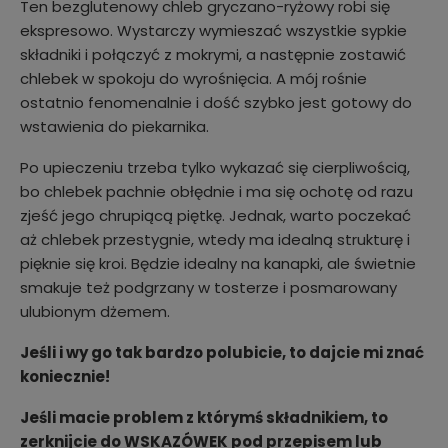
Ten bezglutenowy chleb gryczano-ryżowy robi się
ekspresowo. Wystarczy wymieszać wszystkie sypkie
składniki i połączyć z mokrymi, a następnie zostawić
chlebek w spokoju do wyrośnięcia. A mój rośnie
ostatnio fenomenalnie i dość szybko jest gotowy do
wstawienia do piekarnika.
Po upieczeniu trzeba tylko wykazać się cierpliwością,
bo chlebek pachnie obłędnie i ma się ochotę od razu
zjeść jego chrupiącą piętkę. Jednak, warto poczekać
aż chlebek przestygnie, wtedy ma idealną strukturę i
pięknie się kroi. Będzie idealny na kanapki, ale świetnie
smakuje też podgrzany w tosterze i posmarowany
ulubionym dżemem.
Jeśli i wy go tak bardzo polubicie, to dajcie mi znać
koniecznie!
Jeśli macie problem z którymś składnikiem, to
zerknijcie do WSKAZÓWEK pod przepisem lub