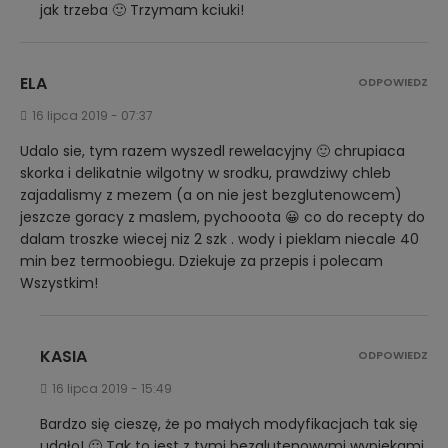
jak trzeba 🙂 Trzymam kciuki!
ELA
ODPOWIEDZ
16 lipca 2019 - 07:37
Udalo sie, tym razem wyszedl rewelacyjny 🙂 chrupiaca
skorka i delikatnie wilgotny w srodku, prawdziwy chleb
zajadalismy z mezem (a on nie jest bezglutenowcem)
jeszcze goracy z maslem, pychooota 😀 co do recepty do
dalam troszke wiecej niz 2 szk . wody i pieklam niecale 40
min bez termoobiegu. Dziekuje za przepis i polecam
Wszystkim!
KASIA
ODPOWIEDZ
16 lipca 2019 - 15:49
Bardzo się cieszę, że po małych modyfikacjach tak się
udało! 🙂 Tak to jest z tymi bezglutenowymi wypiekami,