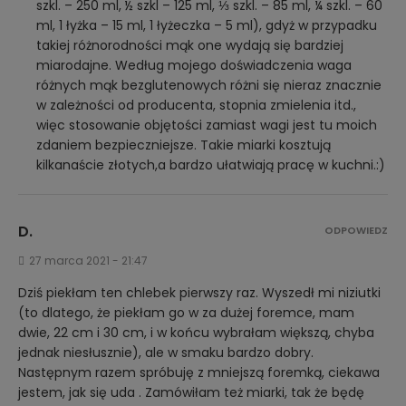
szkl. – 250 ml, ½ szkl – 125 ml, ⅓ szkl. – 85 ml, ¼ szkl. – 60
ml, 1 łyżka – 15 ml, 1 łyżeczka – 5 ml), gdyż w przypadku
takiej różnorodności mąk one wydają się bardziej
miarodajne. Według mojego doświadczenia waga
różnych mąk bezglutenowych różni się nieraz znacznie
w zależności od producenta, stopnia zmielenia itd.,
więc stosowanie objętości zamiast wagi jest tu moich
zdaniem bezpieczniejsze. Takie miarki kosztują
kilkanaście złotych,a bardzo ułatwiają pracę w kuchni.:)
D.
ODPOWIEDZ
27 marca 2021 - 21:47
Dziś piekłam ten chlebek pierwszy raz. Wyszedł mi niziutki
(to dlatego, że piekłam go w za dużej foremce, mam
dwie, 22 cm i 30 cm, i w końcu wybrałam większą, chyba
jednak niesłusznie), ale w smaku bardzo dobry.
Następnym razem spróbuję z mniejszą foremką, ciekawa
jestem, jak się uda . Zamówiłam też miarki, tak że będę