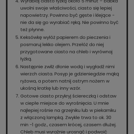
Wyrabiaj ciasto łyżką około 5 minut – babka
uwolni swoje właściwości, ciasto się lepiej
napowietrzy. Powinno być gęste i klejące -
nie da się go wyrabiać ręką. Nie powinno być
też płynne.
Keksówkę wyłóż papierem do pieczenia i
posmaruj lekko olejem. Przełóż do niej
przygotowane ciasto na chleb i wyrównaj
łyżką.
Następnie zwilż dłonie wodą i wygładź nimi
wierzch ciasta. Posyp je gdzieniegdzie mąką
ryżowa, a potem natnij ostrym nożem w
ukośną kratkę lub inny wzór.
Gotowe ciasto przykryj ściereczką i odstaw
w ciepłe miejsce do wyrośnięcia. U mnie
najlepiej rośnie na grzejniku lub w piekarniku
z włączoną lampką. Zwykle trwa to ok. 30
min -1 godz., czasem krócej, czasem dłużej.
Chleb musi wyraźnie urosnąć i podwoić