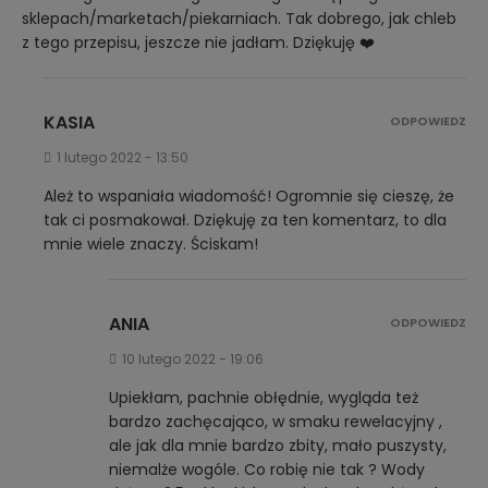
sklepach/marketach/piekarniach. Tak dobrego, jak chleb
z tego przepisu, jeszcze nie jadłam. Dziękuję ❤️
KASIA
ODPOWIEDZ
1 lutego 2022 - 13:50
Ależ to wspaniała wiadomość! Ogromnie się cieszę, że
tak ci posmakował. Dziękuję za ten komentarz, to dla
mnie wiele znaczy. Ściskam!
ANIA
ODPOWIEDZ
10 lutego 2022 - 19:06
Upiekłam, pachnie obłędnie, wygląda też
bardzo zachęcająco, w smaku rewelacyjny ,
ale jak dla mnie bardzo zbity, mało puszysty,
niemalże wogóle. Co robię nie tak ? Wody