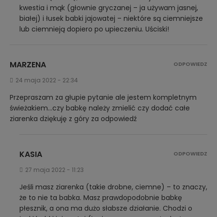
kwestia i mąk (głownie gryczanej – ja używam jasnej,
białej) i łusek babki jajowatej – niektóre są ciemniejsze
lub ciemnieją dopiero po upieczeniu. Uściski!
MARZENA
ODPOWIEDZ
24 maja 2022 - 22:34
Przepraszam za głupie pytanie ale jestem kompletnym
świeżakiem…czy babkę należy zmielić czy dodać całe
ziarenka dziękuję z góry za odpowiedź
KASIA
ODPOWIEDZ
27 maja 2022 - 11:23
Jeśli masz ziarenka (takie drobne, ciemne) – to znaczy,
że to nie ta babka. Masz prawdopodobnie babkę
płesznik, a ona ma dużo słabsze działanie. Chodzi o