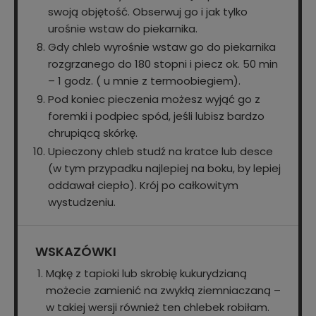
swoją objętość. Obserwuj go i jak tylko
urośnie wstaw do piekarnika.
Gdy chleb wyrośnie wstaw go do piekarnika
rozgrzanego do 180 stopni i piecz ok. 50 min
– 1 godz. ( u mnie z termoobiegiem).
Pod koniec pieczenia możesz wyjąć go z
foremki i podpiec spód, jeśli lubisz bardzo
chrupiącą skórkę.
Upieczony chleb studź na kratce lub desce
(w tym przypadku najlepiej na boku, by lepiej
oddawał ciepło). Krój po całkowitym
wystudzeniu.
WSKAZÓWKI
Mąkę z tapioki lub skrobię kukurydzianą
możecie zamienić na zwykłą ziemniaczaną –
w takiej wersji również ten chlebek robiłam.