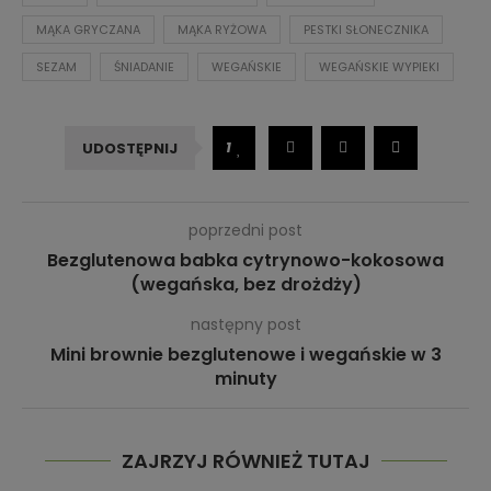
MĄKA GRYCZANA
MĄKA RYŻOWA
PESTKI SŁONECZNIKA
SEZAM
ŚNIADANIE
WEGAŃSKIE
WEGAŃSKIE WYPIEKI
1
UDOSTĘPNIJ
poprzedni post
Bezglutenowa babka cytrynowo-kokosowa
(wegańska, bez drożdży)
następny post
Mini brownie bezglutenowe i wegańskie w 3
minuty
ZAJRZYJ RÓWNIEŻ TUTAJ