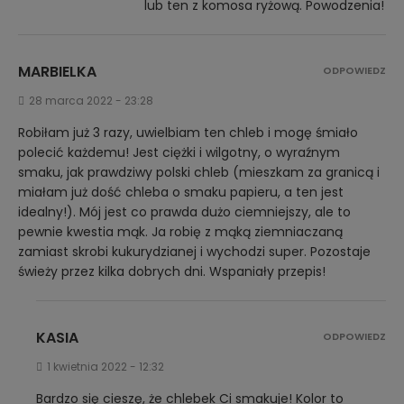
lub ten z komosa ryżową. Powodzenia!
MARBIELKA
ODPOWIEDZ
28 marca 2022 - 23:28
Robiłam już 3 razy, uwielbiam ten chleb i mogę śmiało
polecić każdemu! Jest ciężki i wilgotny, o wyraźnym
smaku, jak prawdziwy polski chleb (mieszkam za granicą i
miałam już dość chleba o smaku papieru, a ten jest
idealny!). Mój jest co prawda dużo ciemniejszy, ale to
pewnie kwestia mąk. Ja robię z mąką ziemniaczaną
zamiast skrobi kukurydzianej i wychodzi super. Pozostaje
świeży przez kilka dobrych dni. Wspaniały przepis!
KASIA
ODPOWIEDZ
1 kwietnia 2022 - 12:32
Bardzo się cieszę, że chlebek Ci smakuje! Kolor to