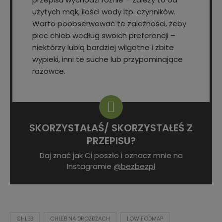
użytych mąk, ilości wody itp. czynników.
Warto poobserwować te zależności, żeby
piec chleb według swoich preferencji –
niektórzy lubią bardziej wilgotne i zbite
wypieki, inni te suche lub przypominające
razowce.
SKORZYSTAŁAŚ/ SKORZYSTAŁEŚ Z
PRZEPISU?
Daj znać jak Ci poszło i oznacz mnie na
Instagramie
@bezbezpl
CHLEB
CHLEB NA DROŻDŻACH
LOW FODMAP