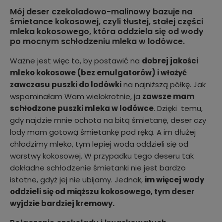
Mój deser czekoladowo-malinowy bazuje na
śmietance kokosowej, czyli tłustej, stałej części
mleka kokosowego, która oddziela się od wody
po mocnym schłodzeniu mleka w lodówce.
Ważne jest więc to, by postawić na
dobrej jakości
mleko kokosowe (bez emulgatorów) i włożyć
zawczasu puszki do lodówki
na najniższą półkę. Jak
wspominałam Wam wielokrotnie, ja
zawsze mam
schłodzone puszki mleka w lodówce
. Dzięki temu,
gdy najdzie mnie ochota na bitą śmietanę, deser czy
lody mam gotową śmietankę pod ręką. A im dłużej
chłodzimy mleko, tym lepiej woda oddzieli się od
warstwy kokosowej. W przypadku tego deseru tak
dokładne schłodzenie śmietanki nie jest bardzo
istotne, gdyż jej nie ubijamy. Jednak,
im więcej wody
oddzieli się od miąższu kokosowego, tym deser
wyjdzie bardziej kremowy.