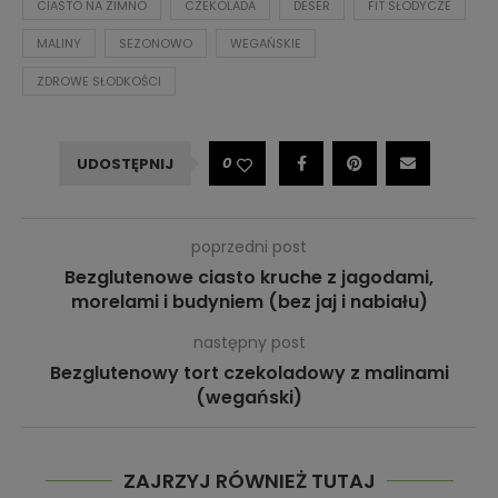
CIASTO NA ZIMNO
CZEKOLADA
DESER
FIT SŁODYCZE
MALINY
SEZONOWO
WEGAŃSKIE
ZDROWE SŁODKOŚCI
0
UDOSTĘPNIJ
poprzedni post
Bezglutenowe ciasto kruche z jagodami,
morelami i budyniem (bez jaj i nabiału)
następny post
Bezglutenowy tort czekoladowy z malinami
(wegański)
ZAJRZYJ RÓWNIEŻ TUTAJ