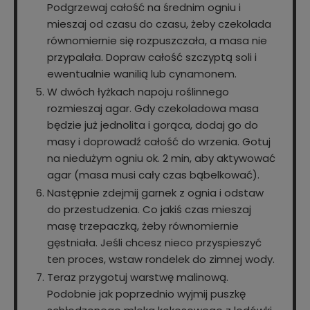
Podgrzewaj całość na średnim ogniu i
mieszaj od czasu do czasu, żeby czekolada
równomiernie się rozpuszczała, a masa nie
przypalała. Dopraw całość szczyptą soli i
ewentualnie wanilią lub cynamonem.
W dwóch łyżkach napoju roślinnego
rozmieszaj agar. Gdy czekoladowa masa
będzie już jednolita i gorąca, dodaj go do
masy i doprowadź całość do wrzenia. Gotuj
na niedużym ogniu ok. 2 min, aby aktywować
agar (masa musi cały czas bąbelkować).
Następnie zdejmij garnek z ognia i odstaw
do przestudzenia. Co jakiś czas mieszaj
masę trzepaczką, żeby równomiernie
gęstniała. Jeśli chcesz nieco przyspieszyć
ten proces, wstaw rondelek do zimnej wody.
Teraz przygotuj warstwę malinową.
Podobnie jak poprzednio wyjmij puszkę