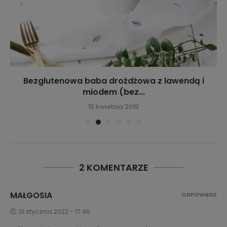
Wegańskie lody chałwowo-czekoladowe
27 czerwca 2017
2 KOMENTARZE
MAŁGOSIA
ODPOWIEDZ
31 stycznia 2022 - 17:46
Próbowałaś zastąpić maliny musem z banana ?