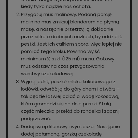
kiedy tylko najdzie nas ochota.
Przygotuj mus malinowy. Podaną porcję
malin na mus zmiksuj blenderem na płynną
masę, a następnie przetrzyj ją dokładnie
przez sitko o drobnych oczkach, by oddzielić
pestki. Jest ich całkiem sporo, więc lepiej nie
pomijać tego kroku. Powinno wyjść
mininimum ½ szkl. (125 ml) musu. Gotowy
mus odstaw na czas przygotowania
warstwy czekoladowej.
Wyjmij jedną puszkę mleka kokosowego z
lodówki, odwróć ją do góry dnem i otwórz –
tak będzie łatwiej odlać ci wodę kokosową,
która gromadzi się na dnie puszki. Stałą
część mleczka przełóż do rondelka i zacznij
podgrzewać.
Dodaj syrop klonowy i wymieszaj. Następnie
dodaj połamaną, gorzką czekoladę.