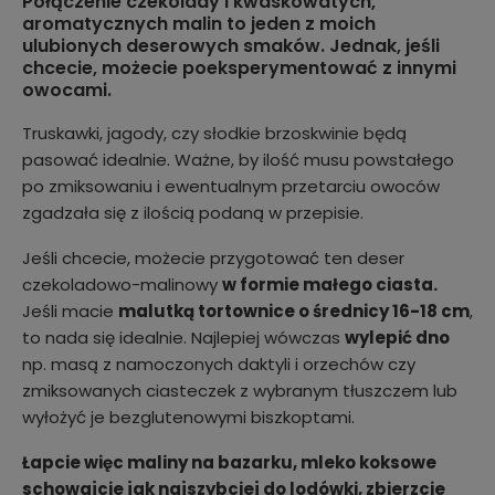
Połączenie czekolady i kwaskowatych,
aromatycznych malin to jeden z moich
ulubionych deserowych smaków. Jednak, jeśli
chcecie, możecie poeksperymentować z innymi
owocami.
Truskawki, jagody, czy słodkie brzoskwinie będą
pasować idealnie. Ważne, by ilość musu powstałego
po zmiksowaniu i ewentualnym przetarciu owoców
zgadzała się z ilością podaną w przepisie.
Jeśli chcecie, możecie przygotować ten deser
czekoladowo-malinowy
w formie małego ciasta.
Jeśli macie
malutką tortownice o średnicy 16-18 cm
,
to nada się idealnie. Najlepiej wówczas
wylepić dno
np. masą z namoczonych daktyli i orzechów czy
zmiksowanych ciasteczek z wybranym tłuszczem lub
wyłożyć je bezglutenowymi biszkoptami.
Łapcie więc maliny na bazarku, mleko koksowe
schowajcie jak najszybciej do lodówki, zbierzcie