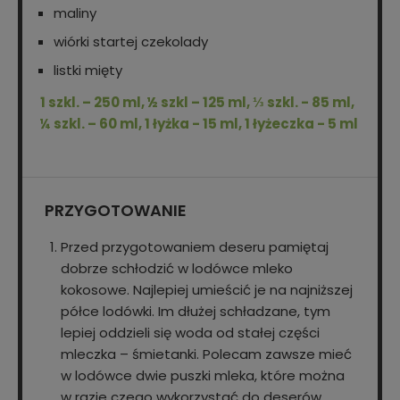
maliny
wiórki startej czekolady
listki mięty
1 szkl. – 250 ml, ½ szkl – 125 ml, ⅓ szkl. - 85 ml,
¼ szkl. – 60 ml, 1 łyżka - 15 ml, 1 łyżeczka - 5 ml
PRZYGOTOWANIE
Przed przygotowaniem deseru pamiętaj
dobrze schłodzić w lodówce mleko
kokosowe. Najlepiej umieścić je na najniższej
półce lodówki. Im dłużej schładzane, tym
lepiej oddzieli się woda od stałej części
mleczka – śmietanki. Polecam zawsze mieć
w lodówce dwie puszki mleka, które można
w razie czego wykorzystać do deserów,