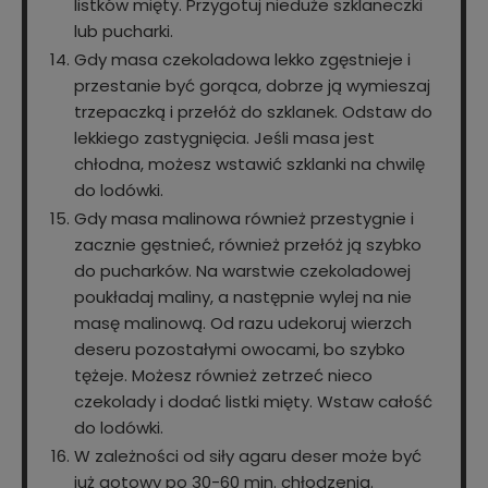
listków mięty. Przygotuj nieduże szklaneczki
lub pucharki.
Gdy masa czekoladowa lekko zgęstnieje i
przestanie być gorąca, dobrze ją wymieszaj
trzepaczką i przełóż do szklanek. Odstaw do
lekkiego zastygnięcia. Jeśli masa jest
chłodna, możesz wstawić szklanki na chwilę
do lodówki.
Gdy masa malinowa również przestygnie i
zacznie gęstnieć, również przełóż ją szybko
do pucharków. Na warstwie czekoladowej
poukładaj maliny, a następnie wylej na nie
masę malinową. Od razu udekoruj wierzch
deseru pozostałymi owocami, bo szybko
tężeje. Możesz również zetrzeć nieco
czekolady i dodać listki mięty. Wstaw całość
do lodówki.
W zależności od siły agaru deser może być
już gotowy po 30-60 min. chłodzenia.