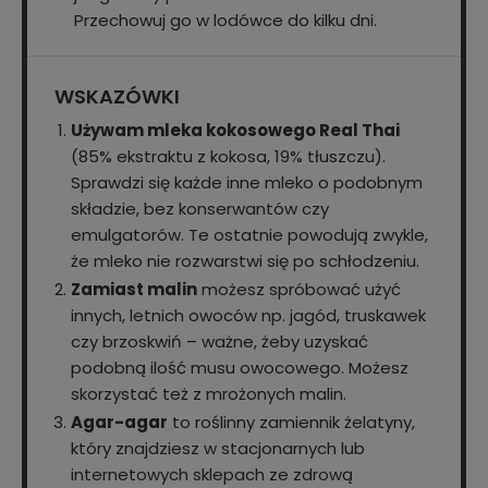
Przechowuj go w lodówce do kilku dni.
WSKAZÓWKI
Używam mleka kokosowego Real Thai
(85% ekstraktu z kokosa, 19% tłuszczu).
Sprawdzi się każde inne mleko o podobnym
składzie, bez konserwantów czy
emulgatorów. Te ostatnie powodują zwykle,
że mleko nie rozwarstwi się po schłodzeniu.
Zamiast malin
możesz spróbować użyć
innych, letnich owoców np. jagód, truskawek
czy brzoskwiń – ważne, żeby uzyskać
podobną ilość musu owocowego. Możesz
skorzystać też z mrożonych malin.
Agar-agar
to roślinny zamiennik żelatyny,
który znajdziesz w stacjonarnych lub
internetowych sklepach ze zdrową