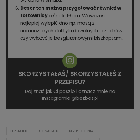
Deser ten można przygotować również w
tortownicy
o śr. ok. 16 cm. Wówczas
najlepiej wylepić dno np. masą z
namoczonych daktyli i dowolnych orzechów
czy wyłożyć je bezglutenowymi biszkoptami.
SKORZYSTAŁAŚ/ SKORZYSTAŁEŚ Z
PRZEPISU?
Daj znać jak Ci poszło i oznacz mnie na
Instagramie
@bezbezpl
BEZ JAJEK
BEZ NABIAŁU
BEZ PIECZENIA