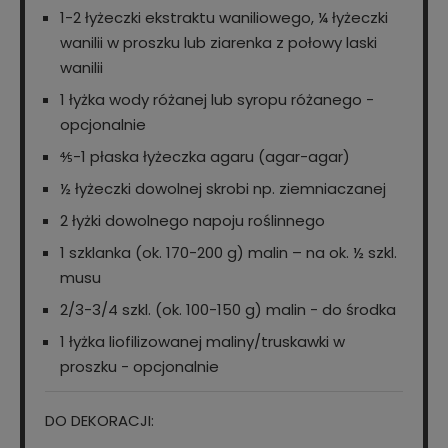
1-2 łyżeczki ekstraktu waniliowego, ¼ łyżeczki
wanilii w proszku lub ziarenka z połowy laski
wanilii
1 łyżka wody różanej lub syropu różanego -
opcjonalnie
⅘-1 płaska łyżeczka agaru (agar-agar)
½ łyżeczki dowolnej skrobi np. ziemniaczanej
2 łyżki dowolnego napoju roślinnego
1 szklanka (ok. 170-200 g) malin – na ok. ½ szkl.
musu
2/3-3/4 szkl. (ok. 100-150 g) malin - do środka
1 łyżka liofilizowanej maliny/truskawki w
proszku - opcjonalnie
DO DEKORACJI: