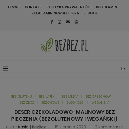
O MNIE
KONTAKT
POLITYKA PRYWATNOŚCI
REGULAMIN
REGULAMIN NEWSLETTERA
E-BOOK
BEZ GLUTENU
BEZ JAJEK
BEZ MLEKA
BEZ ORZECHÓW
BEZ ZBÓŻ
SEZONOWE
SŁODKOŚCI
WEGAŃSKA
DESER CZEKOLADOWO-MALINOWY BEZ
PIECZENIA (BEZGLUTENOWY I WEGAŃSKI)
autor
Kasia | BezBez
18 sierpnia 2020
2 komentarze