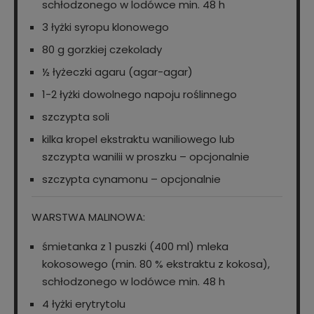
schłodzonego w lodówce min. 48 h
3 łyżki syropu klonowego
80 g gorzkiej czekolady
½ łyżeczki agaru (agar-agar)
1-2 łyżki dowolnego napoju roślinnego
szczypta soli
kilka kropel ekstraktu waniliowego lub
szczypta wanilii w proszku – opcjonalnie
szczypta cynamonu – opcjonalnie
WARSTWA MALINOWA:
śmietanka z 1 puszki (400 ml) mleka
kokosowego (min. 80 % ekstraktu z kokosa),
schłodzonego w lodówce min. 48 h
4 łyżki erytrytolu