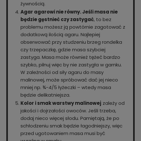
żywnością.
Agar agarowi nie równy. Jeśli masa nie
będzie gęstnieć czy zastygać
, to bez
problemu możesz ją powtórnie zagotować z
dodatkową ilością agaru. Najlepiej
obserwować przy studzeniu brzeg rondelka
czy trzepaczkę, gdzie masa szybciej
zastyga. Masa może również tężeć bardzo
szybko, pilnuj więc by nie zastygła w garnku.
W zależności od siły agaru do masy
malinowej, może spróbować dać jej nieco
mniej np. ¾-4/5 łyżeczki – wtedy masa
będzie delikatniejsza.
Kolor i smak warstwy malinowej
zależy od
jakości i dojrzałości owoców. Jeśli trzeba,
dodaj nieco więcej słodu. Pamiętają, że po
schłodzeniu smak będzie łagodniejszy, więc
przed ugotowaniem masa musi być
wyraźna w smaku.