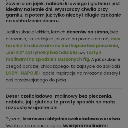
zawiera on jajek, nabiału krowiego i glutenu i jest
idealny na letnie dni. Wystarczy chwila przy
garnku, a potem już tylko niezbyt długie czekanie
na schłodzenie deseru.
Jeśli szukacie lekkich, letnich
deserów na zimno,
bez
pieczenia, to zerknijcie jeszcze na przepis na mój
mini
torcik z truskawkami na biszkopcie bez pieczenia
,
„sernik” cytrynowy bez nabiału
czy
tartę z
malinami na spodzie z suszonych fig
. A jak szukacie
czegoś bardziej chłodzącego, to zajrzycie do zakładki
LODY
i
NAPOJE
i łapcie inspiracje na mrożone desery i
coś orzeźwiającego do picia.
Deser czekoladowo-malinowy bez pieczenia,
nabiału, jaj i glutenu to prosty sposób na małą
rozpustę w upalne dni.
Pyszna,
kremowa i obłędnie czekoladowa warstwa
świetnie komponuje się ze
świeżymi malinami
i