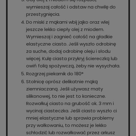
wymieszaj całość i odstaw na chwilę do
przestygnięcia.
Do miski z mąkami wbij jajko oraz wlej
jeszcze lekko ciepły olej z miodem.
Wymieszaj i zagnieć całość na gładkie
elastyczne ciasto. Jeśli wyszło odrobinę
za suche, dodaj odrobinę oleju i słodu
więcej. Kulę ciasta przykryj ściereczką lub
owiń folią spożywczą, żeby nie wysychała.
Rozgrzej piekarnik do 180°
Stolnicę oprósz delikatnie mąką
ziemniaczaną. Jeśli używasz maty
silikonowej, to nie jest to konieczne.
Rozwałkuj ciasto na grubość ok. 3 mm i
wycinaj ciasteczka. Jeśli ciasto wyszło ci
mniej elastyczne lub sprawia problemy
przy wałkowaniu, to możesz je lekko
schłodzić lub rozwałkować przez arkusz