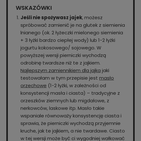
WSKAZÓWKI
Jeśli nie spożywasz jajek
, możesz
spróbować zamienić je na glutek z siemienia
lnianego (ok. 2 łyżeczki mielonego siemienia
+ 3 łyżki bardzo ciepłej wody) lub 1-2 łyżki
jogurtu kokosowego/ sojowego. W
powyższej wersji pierniczki wychodzą
odrobinę twardsze niż te z jajkiem.
Najlepszym zamiennikiem dla jajka
jaki
testowałam w tym przepisie jest
masło
orzechowe
(1-2 łyżki, w zależności od
konsystencji masła i ciasta) – tradycyjne z
orzeszków ziemnych lub migdałowe, z
nerkowców, laskowe itp. Masło takie
wspaniale równoważy konsystencję ciasta i
sprawia, że pierniczki wychodzą przyjemnie
kruche, jak te jajkiem, a nie twardawe. Ciasto
w tej wersji może być ci wygodniej wałkować