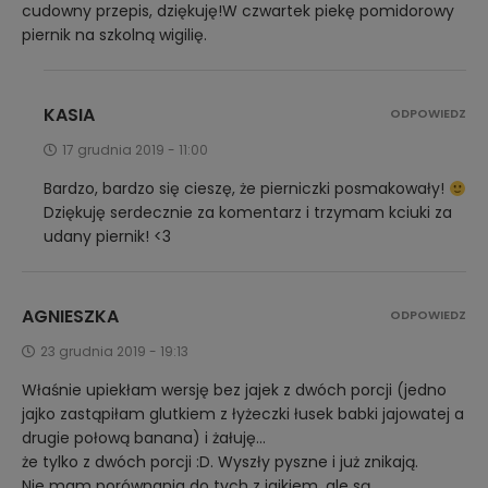
cudowny przepis, dziękuję!W czwartek piekę pomidorowy
piernik na szkolną wigilię.
KASIA
ODPOWIEDZ
17 grudnia 2019 - 11:00
Bardzo, bardzo się cieszę, że pierniczki posmakowały!
Dziękuję serdecznie za komentarz i trzymam kciuki za
udany piernik! <3
AGNIESZKA
ODPOWIEDZ
23 grudnia 2019 - 19:13
Właśnie upiekłam wersję bez jajek z dwóch porcji (jedno
jajko zastąpiłam glutkiem z łyżeczki łusek babki jajowatej a
drugie połową banana) i żałuję…
że tylko z dwóch porcji :D. Wyszły pyszne i już znikają.
Nie mam porównania do tych z jajkiem, ale są