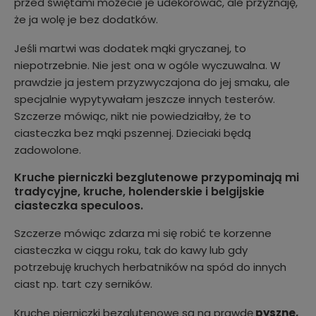
przed świętami możecie je udekorować, ale przyznaję,
że ja wolę je bez dodatków.
Jeśli martwi was dodatek mąki gryczanej, to
niepotrzebnie. Nie jest ona w ogóle wyczuwalna. W
prawdzie ja jestem przyzwyczajona do jej smaku, ale
specjalnie wypytywałam jeszcze innych testerów.
Szczerze mówiąc, nikt nie powiedziałby, że to
ciasteczka bez mąki pszennej. Dzieciaki będą
zadowolone.
Kruche pierniczki bezglutenowe przypominają mi
tradycyjne, kruche, holenderskie i belgijskie
ciasteczka speculoos.
Szczerze mówiąc zdarza mi się robić te korzenne
ciasteczka w ciągu roku, tak do kawy lub gdy
potrzebuję kruchych herbatników na spód do innych
ciast np. tart czy serników.
Kruche pierniczki bezglutenowe są na prawdę
pyszne,