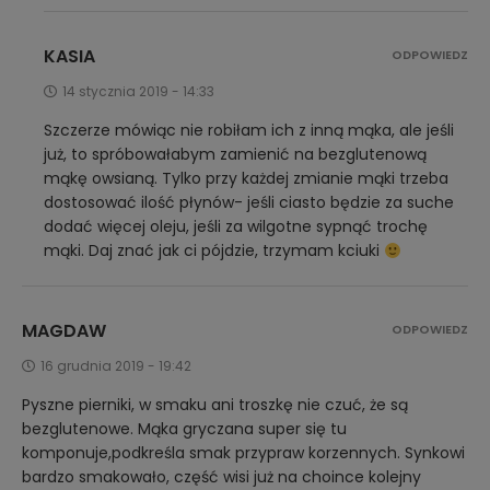
KASIA
ODPOWIEDZ
14 stycznia 2019 - 14:33
Szczerze mówiąc nie robiłam ich z inną mąka, ale jeśli
już, to spróbowałabym zamienić na bezglutenową
mąkę owsianą. Tylko przy każdej zmianie mąki trzeba
dostosować ilość płynów- jeśli ciasto będzie za suche
dodać więcej oleju, jeśli za wilgotne sypnąć trochę
mąki. Daj znać jak ci pójdzie, trzymam kciuki
MAGDAW
ODPOWIEDZ
16 grudnia 2019 - 19:42
Pyszne pierniki, w smaku ani troszkę nie czuć, że są
bezglutenowe. Mąka gryczana super się tu
komponuje,podkreśla smak przypraw korzennych. Synkowi
bardzo smakowało, część wisi już na choince kolejny