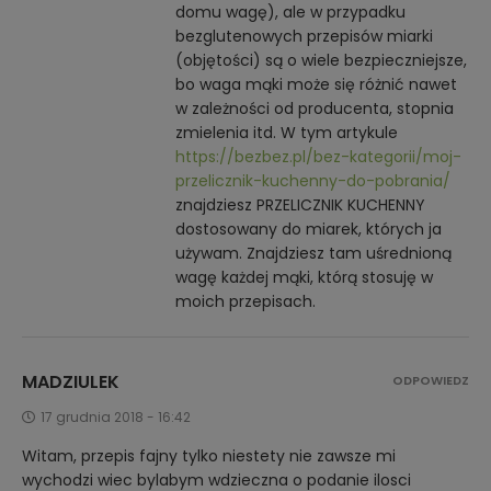
domu wagę), ale w przypadku
bezglutenowych przepisów miarki
(objętości) są o wiele bezpieczniejsze,
bo waga mąki może się różnić nawet
w zależności od producenta, stopnia
zmielenia itd. W tym artykule
https://bezbez.pl/bez-kategorii/moj-
przelicznik-kuchenny-do-pobrania/
znajdziesz PRZELICZNIK KUCHENNY
dostosowany do miarek, których ja
używam. Znajdziesz tam uśrednioną
wagę każdej mąki, którą stosuję w
moich przepisach.
MADZIULEK
ODPOWIEDZ
17 grudnia 2018 - 16:42
Witam, przepis fajny tylko niestety nie zawsze mi
wychodzi wiec bylabym wdzieczna o podanie ilosci