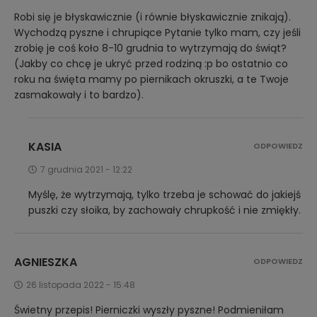
Robi się je błyskawicznie (i równie błyskawicznie znikają).
Wychodzą pyszne i chrupiące Pytanie tylko mam, czy jeśli
zrobię je coś koło 8-10 grudnia to wytrzymają do świąt?
(Jakby co chcę je ukryć przed rodziną :p bo ostatnio co
roku na święta mamy po piernikach okruszki, a te Twoje
zasmakowały i to bardzo).
KASIA
ODPOWIEDZ
7 grudnia 2021 - 12:22
Myślę, że wytrzymają, tylko trzeba je schować do jakiejś
puszki czy słoika, by zachowały chrupkość i nie zmiękły.
AGNIESZKA
ODPOWIEDZ
26 listopada 2022 - 15:48
Świetny przepis! Pierniczki wyszły pyszne! Podmieniłam