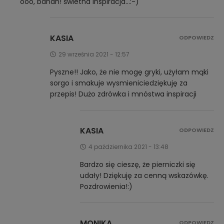
ooo, banan! świetna inspiracja…:-)
KASIA
ODPOWIEDZ
29 września 2021 - 12:57
Pyszne!! Jako, że nie mogę gryki, użyłam mąki
sorgo i smakuje wysmieniciedziękuję za
przepis! Dużo zdrówka i mnóstwa inspiracji
KASIA
ODPOWIEDZ
4 października 2021 - 13:48
Bardzo się cieszę, że pierniczki się
udały! Dziękuję za cenną wskazówkę.
Pozdrowienia!:)
MONIKA
ODPOWIEDZ