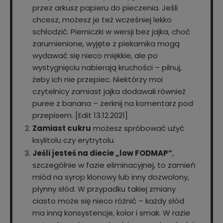
przez arkusz papieru do pieczenia. Jeśli
chcesz, możesz je też wcześniej lekko
schłodzić. Pierniczki w wersji bez jajka, choć
zarumienione, wyjęte z piekarnika mogą
wydawać się nieco miękkie, ale po
wystygnięciu nabierają kruchości – pilnuj,
żeby ich nie przepiec. Niektórzy moi
czytelnicy zamiast jajka dodawali również
puree z banana – zerknij na komentarz pod
przepisem. [Edit 13.12.2021]
Zamiast cukru
możesz spróbować użyć
ksylitolu czy erytrytolu.
Jeśli jesteś na diecie „low FODMAP”
,
szczególnie w fazie eliminacyjnej, to zamień
miód na syrop klonowy lub inny dozwolony,
płynny słód. W przypadku takiej zmiany
ciasto może się nieco różnić – każdy słód
ma inną konsystencje, kolor i smak. W razie