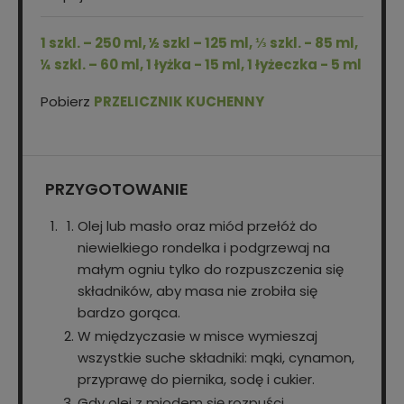
1 szkl. – 250 ml, ½ szkl – 125 ml, ⅓ szkl. - 85 ml,
¼ szkl. – 60 ml, 1 łyżka - 15 ml, 1 łyżeczka - 5 ml
Pobierz
PRZELICZNIK KUCHENNY
PRZYGOTOWANIE
Olej lub masło oraz miód przełóż do
niewielkiego rondelka i podgrzewaj na
małym ogniu tylko do rozpuszczenia się
składników, aby masa nie zrobiła się
bardzo gorąca.
W międzyczasie w misce wymieszaj
wszystkie suche składniki: mąki, cynamon,
przyprawę do piernika, sodę i cukier.
Gdy olej z miodem się rozpuści,