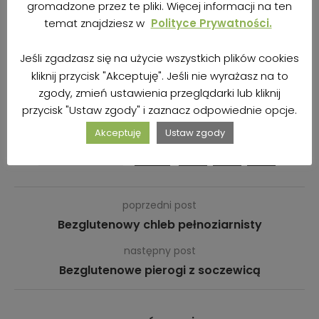
gromadzone przez te pliki. Więcej informacji na ten
temat znajdziesz w
Polityce Prywatności.
BOŻE NARODZENIE
CIASTKA
CYNAMON
Jeśli zgadzasz się na użycie wszystkich plików cookies
kliknij przycisk "Akceptuję". Jeśli nie wyrażasz na to
KRUCHE CIASTECZKA
PIERNICZKI
PIERNIK
zgody, zmień ustawienia przeglądarki lub kliknij
PRZYPRAWY KORZENNE
ŚWIĘTA
przycisk "Ustaw zgody" i zaznacz odpowiednie opcje.
Akceptuję
Ustaw zgody
2
UDOSTĘPNIJ
poprzedni post
Bezglutenowy chleb pełnoziarnisty
następny post
Bezglutenowe pierogi z soczewicą