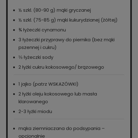
½ szkl. (80-90 g) mąki gryczanej
½ szkl. (75-85 g) mąki kukurydzianej (żółtej)
¾ łyżeczki cynamonu
3 łyżeczki przyprawy do piernika (bez mąki
pszennej i cukru)
⅓ łyżeczki sody
2 łyżki cukru kokosowego/ brązowego
1 jajko (patrz WSKAZÓWKI)
2 łyżki oleju kokosowego lub masła
klarowanego
2-3 łyżki miodu
mąka ziemniaczana do podsypania –
opcjonalnie