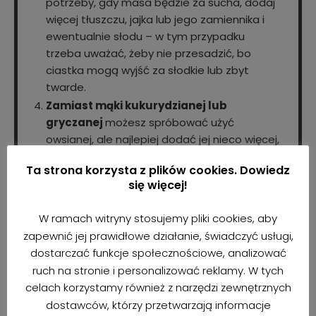
potrzeby, gdy masa będzie za sucha, dodaj
więcej tłuszczu, jajka lub jego zamiennika i
ewentualnie słodu – w tym przypadku
trzeba uważać, żeby nie przesadzić, bo
ciastka mogą wyjść za słodkie lub zbyt
twarde.
Zamiast mąki kukurydzianej lub
gryczanej
możesz spróbować użyć
owsianej, ale najlepiej dodać jej nieco więcej,
żeby ciasto nie wyszło za luźne.
Ta strona korzysta z plików cookies. Dowiedz
się więcej!
W ramach witryny stosujemy pliki cookies, aby
SKORZYSTAŁAŚ/ SKORZYSTAŁEŚ Z
zapewnić jej prawidłowe działanie, świadczyć usługi,
dostarczać funkcje społecznościowe, analizować
PRZEPISU?
ruch na stronie i personalizować reklamy. W tych
Daj znać jak Ci poszło i oznacz mnie na
celach korzystamy również z narzędzi zewnętrznych
Instagramie
@bezbezpl
dostawców, którzy przetwarzają informacje