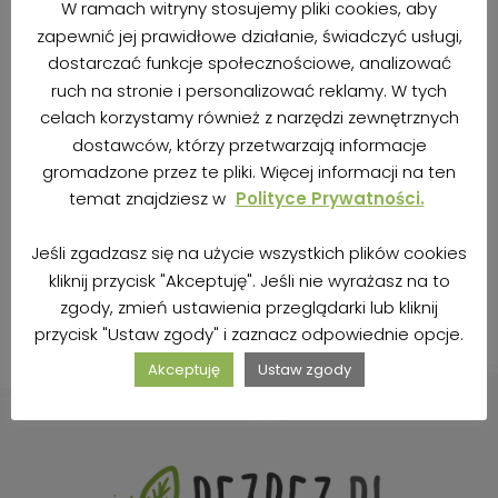
W ramach witryny stosujemy pliki cookies, aby
zapewnić jej prawidłowe działanie, świadczyć usługi,
dostarczać funkcje społecznościowe, analizować
ruch na stronie i personalizować reklamy. W tych
celach korzystamy również z narzędzi zewnętrznych
dostawców, którzy przetwarzają informacje
gromadzone przez te pliki. Więcej informacji na ten
temat znajdziesz w
Polityce Prywatności.
Orientalna jajecznica z warzywami
1 maja 2017
3,2K odsłony
Jeśli zgadzasz się na użycie wszystkich plików cookies
kliknij przycisk "Akceptuję". Jeśli nie wyrażasz na to
zgody, zmień ustawienia przeglądarki lub kliknij
przycisk "Ustaw zgody" i zaznacz odpowiednie opcje.
Akceptuję
Ustaw zgody