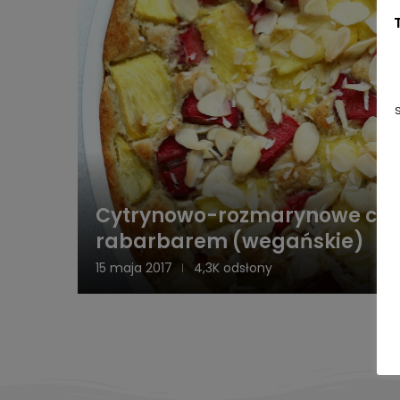
Cytrynowo-rozmarynowe cias
rabarbarem (wegańskie)
15 maja 2017
4,3K odsłony