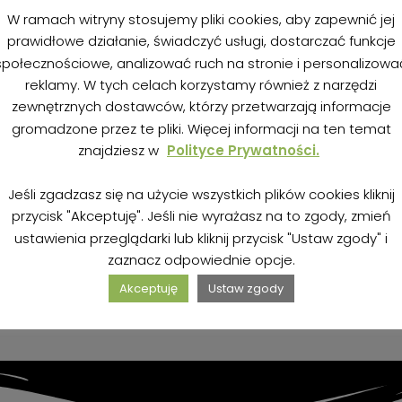
W ramach witryny stosujemy pliki cookies, aby zapewnić jej
prawidłowe działanie, świadczyć usługi, dostarczać funkcje
społecznościowe, analizować ruch na stronie i personalizowa
reklamy. W tych celach korzystamy również z narzędzi
zewnętrznych dostawców, którzy przetwarzają informacje
gromadzone przez te pliki. Więcej informacji na ten temat
Dyniowa granola
znajdziesz w
Polityce Prywatności.
abłkiem
bezglutenowa
18 września 2018
4,8K odsł
Jeśli zgadzasz się na użycie wszystkich plików cookies kliknij
przycisk "Akceptuję". Jeśli nie wyrażasz na to zgody, zmień
ustawienia przeglądarki lub kliknij przycisk "Ustaw zgody" i
zaznacz odpowiednie opcje.
Akceptuję
Ustaw zgody