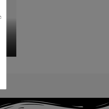
ć
ony