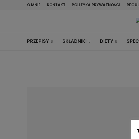
O MNIE
KONTAKT
POLITYKA PRYWATNOŚCI
REGU
PRZEPISY
SKŁADNIKI
DIETY
SPEC