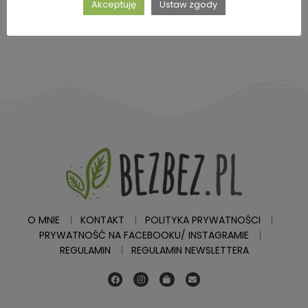
Akceptuję
Ustaw zgody
3,8K odsłony
O MNIE
KONTAKT
POLITYKA PRYWATNOŚCI
PRYWATNOŚĆ NA FACEBOOKU/ INSTAGRAMIE
REGULAMIN
REGULAMIN NEWSLETTERA