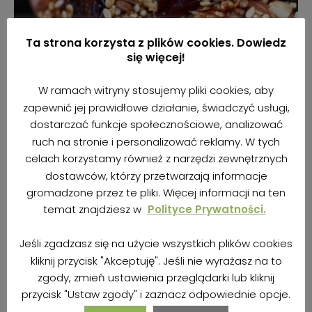
Ta strona korzysta z plików cookies. Dowiedz
się więcej!
W ramach witryny stosujemy pliki cookies, aby
zapewnić jej prawidłowe działanie, świadczyć usługi,
Ciastka z ziaren (bez mąki, cukru i
dostarczać funkcje społecznościowe, analizować
mleka)
ruch na stronie i personalizować reklamy. W tych
9 maja 2017
21,1K odsłony
celach korzystamy również z narzędzi zewnętrznych
dostawców, którzy przetwarzają informacje
gromadzone przez te pliki. Więcej informacji na ten
temat znajdziesz w
Polityce Prywatności.
Jeśli zgadzasz się na użycie wszystkich plików cookies
Rozgrzewająca
kliknij przycisk "Akceptuję". Jeśli nie wyrażasz na to
jaglanka z ziarnami i
zgody, zmień ustawienia przeglądarki lub kliknij
żurawiną
przycisk "Ustaw zgody" i zaznacz odpowiednie opcje.
26 października 2017