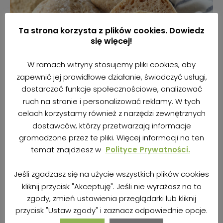
Ta strona korzysta z plików cookies. Dowiedz
się więcej!
W ramach witryny stosujemy pliki cookies, aby
zapewnić jej prawidłowe działanie, świadczyć usługi,
Najlepsze bułki bezglutenowe
dostarczać funkcje społecznościowe, analizować
(wegańskie)
ruch na stronie i personalizować reklamy. W tych
19 sierpnia 2018
92,3K odsłony
celach korzystamy również z narzędzi zewnętrznych
dostawców, którzy przetwarzają informacje
gromadzone przez te pliki. Więcej informacji na ten
temat znajdziesz w
Polityce Prywatności.
Jeśli zgadzasz się na użycie wszystkich plików cookies
Bułki bezglutenowe
kliknij przycisk "Akceptuję". Jeśli nie wyrażasz na to
Bułki bezglutenowe z
bez drożdży
zgody, zmień ustawienia przeglądarki lub kliknij
ziołami (wegańskie)
(wegańskie)
przycisk "Ustaw zgody" i zaznacz odpowiednie opcje.
8 stycznia 2018
31,8K
13 marca 2019
22,K