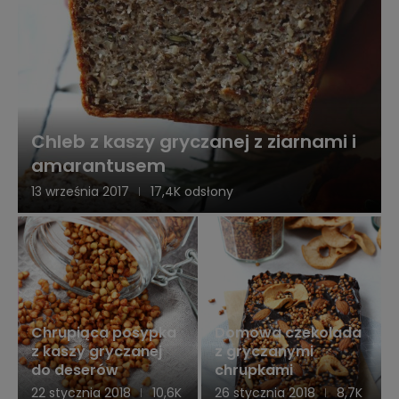
Chleb z kaszy gryczanej z ziarnami i
amarantusem
13 września 2017
17,4K odsłony
Chrupiąca posypka
Domowa czekolada
z kaszy gryczanej
z gryczanymi
do deserów
chrupkami
22 stycznia 2018
10,6K
26 stycznia 2018
8,7K