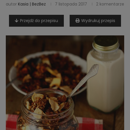
autor
Kasia | BezBez
7 listopada 2017
2 komentarze
Przejdź do przepisu
Wydrukuj przepis