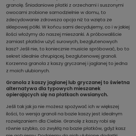
granolę. Śniadaniowe płatki z orzechami i suszonymi
owocami zrobione samodzielnie w domu, to
zdecydowanie zdrowsza opcja niż ta wzięta ze
sklepowej półki. W końcu sami decydujemy, co i w jakiej
ilości włożymy do naszej mieszanki. A próbowaliście
zamiast płatków użyć surowych, bezglutenowych
kasz? Jeśli nie, to koniecznie musicie spróbować, bo to
sekret idealnie chrupiącej, bezglutenowej granoli.
Korzenna granola z kaszy gryczanej i jaglanej to jedna
z moich ulubionych.
Granola z kaszy jaglanej lub gryczanej to świetna
alternatywa dla typowych mieszanek
opierających się na płatkach owsianych.
Jeśli tak jak ja nie możesz spożywać ich w większej
ilości, to wersja granoli na bazie kaszy jest idealnym
rozwiązaniem dla Ciebie. Granolę z kaszy robi się
równie szybko, co zwykłą na bazie płatków, gdyż kasz
nie gotujemy. Dodajemy do nich ulubione dodatki,