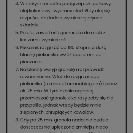
W małym rondelku podgrzej sok jabłkowy,
olej kokosowy i wybrany słód. Gdy olej się
rozpuści, dokładnie wymieszaj płynne
składniki.
Przelej zawartość garnuszka do miski z
kaszami i wymieszać.
Piekarnik rozgrzać do 180 stopni, a dużą
blachę piekarnika wyłóż papierem do
pieczenia.
Na blachę wysyp granolę i rozprowadź
równomiernie. Włóż do rozgrzanego
piekarnika (u mnie z termoobiegiem) i piecz
ok. 25 min. W tym czasie najlepiej
przemieszać granolę kilka razy żeby się nie
przypaliła, jednak wtedy będzie mnie
zlepionych, chrupiących kawałów.
Gdy po 25 min. granola nadal nie będzie
dostatecznie upieczona zmniejsz nieco