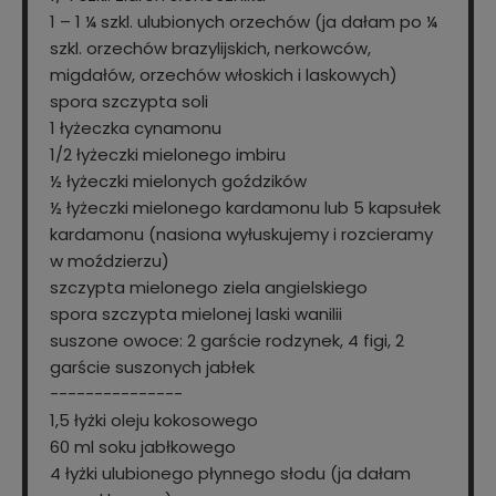
1 – 1 ¼ szkl. ulubionych orzechów (ja dałam po ¼
szkl. orzechów brazylijskich, nerkowców,
migdałów, orzechów włoskich i laskowych)
spora szczypta soli
1 łyżeczka cynamonu
1/2 łyżeczki mielonego imbiru
½ łyżeczki mielonych goździków
½ łyżeczki mielonego kardamonu lub 5 kapsułek
kardamonu (nasiona wyłuskujemy i rozcieramy
w moździerzu)
szczypta mielonego ziela angielskiego
spora szczypta mielonej laski wanilii
suszone owoce: 2 garście rodzynek, 4 figi, 2
garście suszonych jabłek
---------------
1,5 łyżki oleju kokosowego
60 ml soku jabłkowego
4 łyżki ulubionego płynnego słodu (ja dałam