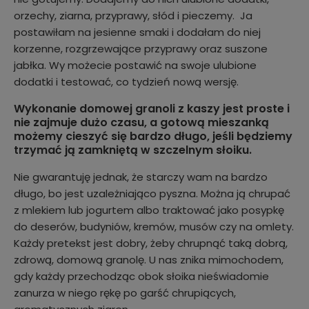
orzechy, ziarna, przyprawy, słód i pieczemy. Ja
postawiłam na jesienne smaki i dodałam do niej
korzenne, rozgrzewające przyprawy oraz suszone
jabłka. Wy możecie postawić na swoje ulubione
dodatki i testować, co tydzień nową wersję.
Wykonanie domowej granoli z kaszy jest proste i
nie zajmuje dużo czasu, a gotową mieszanką
możemy cieszyć się bardzo długo, jeśli będziemy
trzymać ją zamkniętą w szczelnym słoiku.
Nie gwarantuję jednak, że starczy wam na bardzo
długo, bo jest uzależniająco pyszna. Można ją chrupać
z mlekiem lub jogurtem albo traktować jako posypkę
do deserów, budyniów, kremów, musów czy na omlety.
Każdy pretekst jest dobry, żeby chrupnąć taką dobrą,
zdrową, domową granolę. U nas znika mimochodem,
gdy każdy przechodząc obok słoika nieświadomie
zanurza w niego rękę po garść chrupiących,