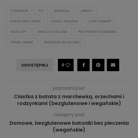
CYNAMON
FIT
GRANOLA
JABŁKO
KASZA GRYCZANA
KASZA JAGLANA
LOW FODMAP
ORZECHY
OWOCE SUSZONE
PRZYPRAWY KORZENNE
SIEMIĘ LNIANE
ŚNIADANIE NA SŁODKO
0
UDOSTĘPNIJ
poprzedni post
Ciastka z batata z marchewką, orzechami i
rodzynkami (bezglutenowe i wegańskie)
następny post
Domowe, bezglutenowe batoniki bez pieczenia
(wegańskie)