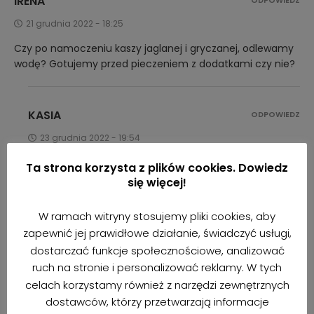
IRENA
ODPOWIEDZ
21 grudnia 2022 - 18:25
Czy po namoczeniu kaszy jaglanej i gryczanej, odlewamy
wodę? Gotujemy przed pieczeniem z dodatkami czy nie?
KASIA
ODPOWIEDZ
23 grudnia 2022 - 19:54
Tak, oczywiście odlewamy, ale nie gotujemy!
Ta strona korzysta z plików cookies. Dowiedz
Dodajemy surową, przepłukaną i namoczoną kaszę.
się więcej!
Wtedy będzie pyszna i chrupiąca. Z ugotowanej chyba
nie wyszłaby dobra granola.
W ramach witryny stosujemy pliki cookies, aby
zapewnić jej prawidłowe działanie, świadczyć usługi,
dostarczać funkcje społecznościowe, analizować
ruch na stronie i personalizować reklamy. W tych
ZOSTAW KOMENTARZ
celach korzystamy również z narzędzi zewnętrznych
dostawców, którzy przetwarzają informacje