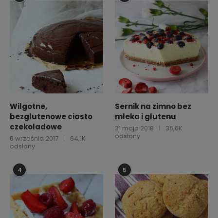
Wilgotne,
Sernik na zimno bez
bezglutenowe ciasto
mleka i glutenu
czekoladowe
31 maja 2018
36,6K
odsłony
6 września 2017
64,1K
odsłony
4
5