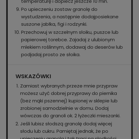
temperaturę i dopiecz jeszcze 10 min.
Po upieczeniu zostaw granolę do
wystudzenia, a następnie dodajposiekane
suszone jabłka, figi i rodzynki.
Przechowuj w szczelnym słoiku, puszce lub
papierowej torebce. Zajadaj z ulubionym
mlekiem roślinnym, dodawaj do deserów lub
podjadaj prosto ze słoika.
WSKAZÓWKI
Zamiast wybranych przeze mnie przypraw
możesz użyć dobrej przyprawy do piernika
(bez mąki pszennej) kupionej w sklepie lub
zrobionej samodzielnie w domu. Dodaj
wówczas do granoli ok. 2 łyżeczki mieszanki.
Jeśli lubisz słodszą granolę dodaj więcej
słodu lub cukru. Pamiętaj jednak, że po
upieczeniu granola i tak traci na słodkości.