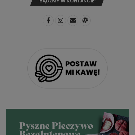
BĄDŹMY W KONTAKCIE!