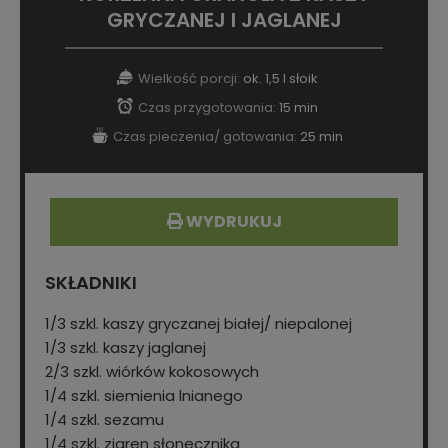
GRYCZANEJ I JAGLANEJ
Wielkość porcji:
ok. 1,5 l słoik
Czas przygotowania:
15 min
Czas pieczenia/ gotowania:
25 min
WYDRUKUJ
SKŁADNIKI
1/3 szkl. kaszy gryczanej białej/ niepalonej
1/3 szkl. kaszy jaglanej
2/3 szkl. wiórków kokosowych
1/4 szkl. siemienia lnianego
1/4 szkl. sezamu
1/4 szkl. ziaren słonecznika