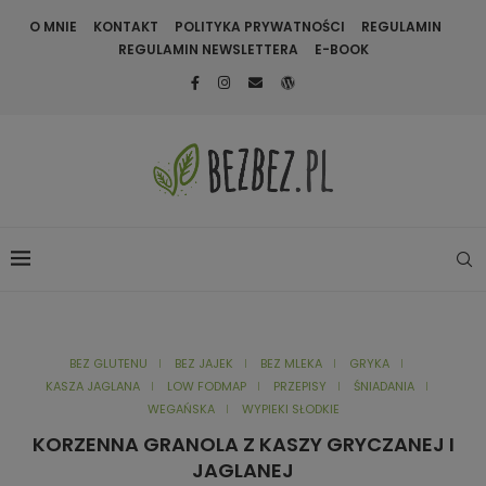
O MNIE
KONTAKT
POLITYKA PRYWATNOŚCI
REGULAMIN
REGULAMIN NEWSLETTERA
E-BOOK
BEZ GLUTENU
BEZ JAJEK
BEZ MLEKA
GRYKA
KASZA JAGLANA
LOW FODMAP
PRZEPISY
ŚNIADANIA
WEGAŃSKA
WYPIEKI SŁODKIE
KORZENNA GRANOLA Z KASZY GRYCZANEJ I
JAGLANEJ