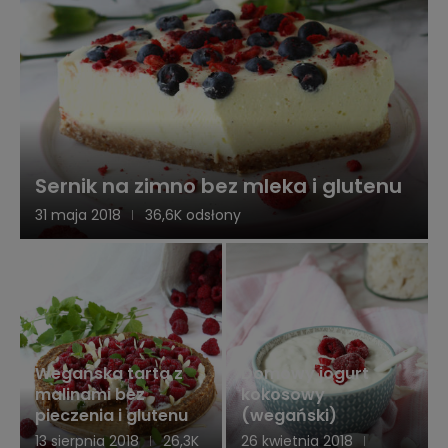
Sernik na zimno bez mleka i glutenu
31 maja 2018
36,6K odsłony
Wegańska tarta z
Domowy jogurt
malinami bez
kokosowy
pieczenia i glutenu
(wegański)
13 sierpnia 2018
26,3K
26 kwietnia 2018