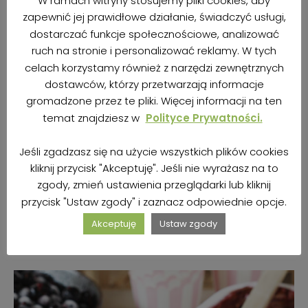
W ramach witryny stosujemy pliki cookies, aby
zapewnić jej prawidłowe działanie, świadczyć usługi,
dostarczać funkcje społecznościowe, analizować
ruch na stronie i personalizować reklamy. W tych
celach korzystamy również z narzędzi zewnętrznych
dostawców, którzy przetwarzają informacje
gromadzone przez te pliki. Więcej informacji na ten
temat znajdziesz w
Polityce Prywatności.
BEZGLUTENOWY TORT WEGAŃSKI À LA
Jeśli zgadzasz się na użycie wszystkich plików cookies
BANOFFEE NA TRZECIE URODZINY BLOGA
kliknij przycisk "Akceptuję". Jeśli nie wyrażasz na to
autor
Kasia | BezBez
20 kwietnia 2020
zgody, zmień ustawienia przeglądarki lub kliknij
przycisk "Ustaw zgody" i zaznacz odpowiednie opcje.
Akceptuję
Ustaw zgody
ZOBACZ PRZEPIS