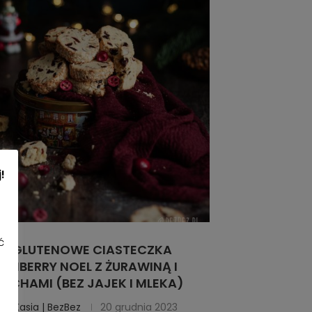
!
ć
EZGLUTENOWE CIASTECZKA
ANBERRY NOEL Z ŻURAWINĄ I
ECHAMI (BEZ JAJEK I MLEKA)
tor
Kasia | BezBez
20 grudnia 2023