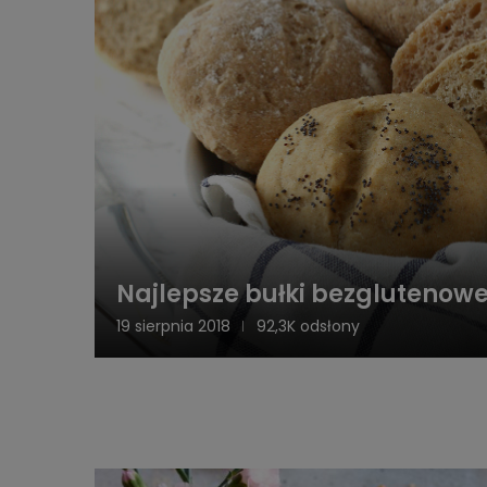
Najlepsze bułki bezglutenow
19 sierpnia 2018
92,3K odsłony