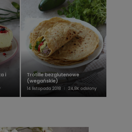
a i
Trotille bezglutenowe
(wegańskie)
y
14 listopada 2018
24,8K odsłony