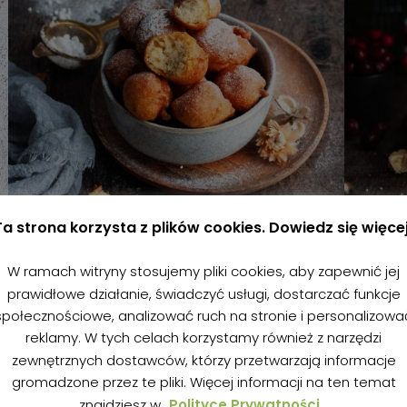
Ta strona korzysta z plików cookies. Dowiedz się więcej
W ramach witryny stosujemy pliki cookies, aby zapewnić jej
prawidłowe działanie, świadczyć usługi, dostarczać funkcje
społecznościowe, analizować ruch na stronie i personalizowa
BEZGLUTENOWE PĄCZKI JOGURTOWE
B
reklamy. W tych celach korzystamy również z narzędzi
CR
autor
Kasia | BezBez
2 lutego 2024
zewnętrznych dostawców, którzy przetwarzają informacje
ORZ
gromadzone przez te pliki. Więcej informacji na ten temat
au
znajdziesz w
Polityce Prywatności.