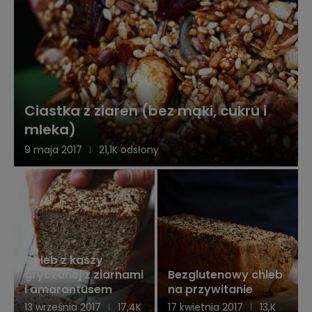
Ciastka z ziaren (bez mąki, cukru i
mleka)
9 maja 2017
21,1K odsłony
Chleb z kaszy
gryczanej z ziarnami
Bezglutenowy chleb
i amarantusem
na przywitanie
13 września 2017
17,4K
17 kwietnia 2017
13,K