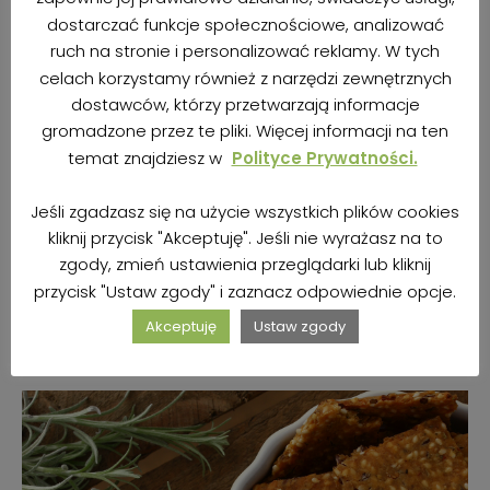
dostarczać funkcje społecznościowe, analizować
ruch na stronie i personalizować reklamy. W tych
celach korzystamy również z narzędzi zewnętrznych
dostawców, którzy przetwarzają informacje
gromadzone przez te pliki. Więcej informacji na ten
temat znajdziesz w
Polityce Prywatności.
KORZENNA GRANOLA Z KASZY GRYCZANEJ I
JAGLANEJ
Jeśli zgadzasz się na użycie wszystkich plików cookies
kliknij przycisk "Akceptuję". Jeśli nie wyrażasz na to
autor
Kasia | BezBez
7 listopada 2017
zgody, zmień ustawienia przeglądarki lub kliknij
przycisk "Ustaw zgody" i zaznacz odpowiednie opcje.
ZOBACZ PRZEPIS
Akceptuję
Ustaw zgody