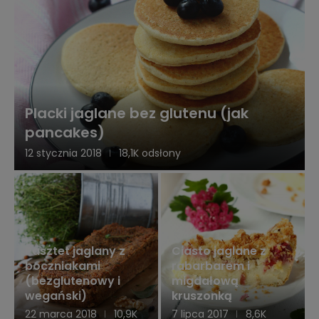
Placki jaglane bez glutenu (jak
pancakes)
12 stycznia 2018
18,1K odsłony
Pasztet jaglany z
Ciasto jaglane z
boczniakami
rabarbarem i
(bezglutenowy i
migdałową
wegański)
kruszonką
22 marca 2018
10,9K
7 lipca 2017
8,6K