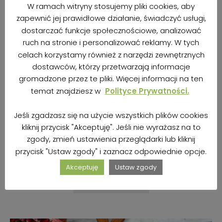
W ramach witryny stosujemy pliki cookies, aby
zapewnić jej prawidłowe działanie, świadczyć usługi,
dostarczać funkcje społecznościowe, analizować
ruch na stronie i personalizować reklamy. W tych
celach korzystamy również z narzędzi zewnętrznych
dostawców, którzy przetwarzają informacje
gromadzone przez te pliki. Więcej informacji na ten
temat znajdziesz w
Polityce Prywatności.
BEZGLUTENOWA TARTA RUSTYKALNA Z
Jeśli zgadzasz się na użycie wszystkich plików cookies
JABŁKAMI, FIGĄ I KREMEM WANILIOWYM
kliknij przycisk "Akceptuję". Jeśli nie wyrażasz na to
(WEGAŃSKA)
zgody, zmień ustawienia przeglądarki lub kliknij
przycisk "Ustaw zgody" i zaznacz odpowiednie opcje.
autor
Kasia | BezBez
1 października 2018
Akceptuję
Ustaw zgody
ZOBACZ PRZEPIS