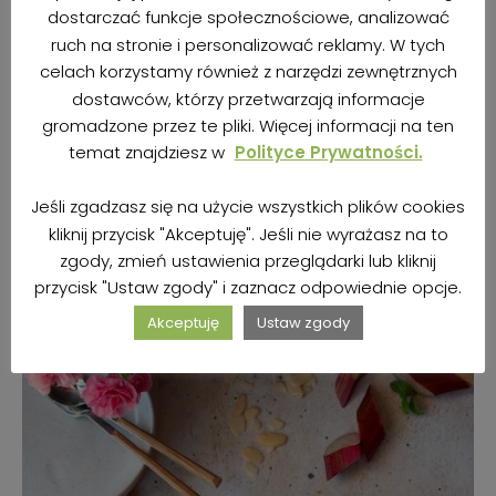
dostarczać funkcje społecznościowe, analizować
ruch na stronie i personalizować reklamy. W tych
celach korzystamy również z narzędzi zewnętrznych
dostawców, którzy przetwarzają informacje
gromadzone przez te pliki. Więcej informacji na ten
BEZGLUTENOWE MUFFINKI Z TRUSKAWKAMI I
temat znajdziesz w
Polityce Prywatności.
NUTĄ KARMELU (BEZ JAJEK I MLEKA)
Jeśli zgadzasz się na użycie wszystkich plików cookies
autor
Kasia | BezBez
20 lipca 2023
kliknij przycisk "Akceptuję". Jeśli nie wyrażasz na to
zgody, zmień ustawienia przeglądarki lub kliknij
przycisk "Ustaw zgody" i zaznacz odpowiednie opcje.
ZOBACZ PRZEPIS
Akceptuję
Ustaw zgody