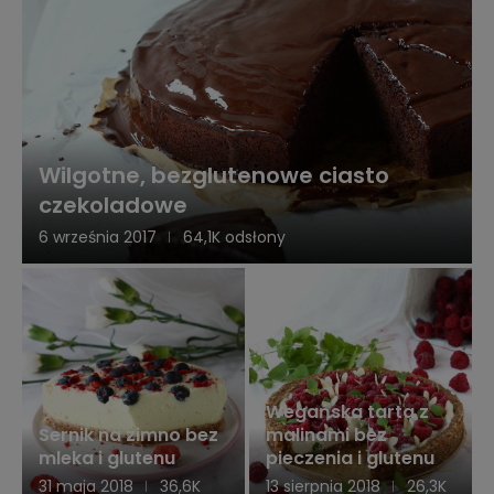
Wilgotne, bezglutenowe ciasto
czekoladowe
6 września 2017
64,1K odsłony
Wegańska tarta z
Sernik na zimno bez
malinami bez
mleka i glutenu
pieczenia i glutenu
31 maja 2018
36,6K
13 sierpnia 2018
26,3K