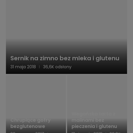
Sernik na zimno bez mleka i glutenu
31 maja 2018
36,6K odsłony
Wegańska tarta z
Chrupiące gofry
malinami bez
bezglutenowe
pieczenia i glutenu