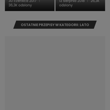
30 czerwca 2017
13 sierpnia 2018
26,3K
36,3K odsłony
odsłony
OSTATNIE PRZEPISY W KATEGORII: LATO