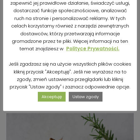
zapewnić jej prawidłowe działanie, świadczyć usługi,
dostarczać funkcje społecznościowe, analizować
ruch na stronie i personalizować reklamy. W tych
celach korzystamy również z narzędzi zewnętrznych
dostawców, którzy przetwarzają informacje
gromadzone przez te pliki. Więcej informacji na ten
temat znajdziesz w
Polityce Prywatności.
WEGAŃSKIE LODY CZEKOLADOWE Z CZARNĄ
PORZECZKĄ
Jeśli zgadzasz się na użycie wszystkich plików cookies
kliknij przycisk "Akceptuję". Jeśli nie wyrażasz na to
autor
Kasia | BezBez
7 sierpnia 2019
zgody, zmień ustawienia przeglądarki lub kliknij
przycisk "Ustaw zgody" i zaznacz odpowiednie opcje.
ZOBACZ PRZEPIS
Akceptuję
Ustaw zgody