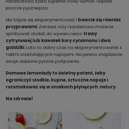
rabarbarowa zyska zupełnie nowy wymiar i będzie
jeszcze pyszniejsza.
Nie bójcie się eksperymentować i
bawcie się również
przyprawami
. Zamiast róży i kardamonu możecie
spróbować dodać do wywaru nieco
trawy
cytrynowej lub kawałek kory cynamonu i dwa
goździki
. Lato to dobry czas na eksperymentowanie z
takimi orzeźwiającymi napojami. Na pewno znajdziecie
swoje ulubione pyszne połączenia.
Domowe lemoniady to świetny patent, żeby
ograniczyć słodkie, kupne, sztuczne napoje i
rozsmakować się w smakach płynących natury.
Na zdrowie!