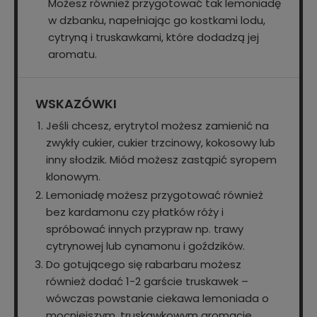
Możesz również przygotować tak lemoniadę
w dzbanku, napełniając go kostkami lodu,
cytryną i truskawkami, które dodadzą jej
aromatu.
WSKAZÓWKI
Jeśli chcesz, erytrytol możesz zamienić na
zwykły cukier, cukier trzcinowy, kokosowy lub
inny słodzik. Miód możesz zastąpić syropem
klonowym.
Lemoniadę możesz przygotować również
bez kardamonu czy płatków róży i
spróbować innych przypraw np. trawy
cytrynowej lub cynamonu i goździków.
Do gotującego się rabarbaru możesz
również dodać 1-2 garście truskawek –
wówczas powstanie ciekawa lemoniada o
mocniejszym, truskawkowym aromacie.