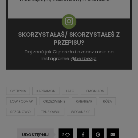
SKORZYSTAŁAŚ/ SKORZYSTAŁEŚ Z
PRZEPISU?
Daj znać jak Ci poszło i oznacz mnie na
Instagramie
@bezbezpl
CYTRYNA
KARDAMON
LATO
LEMONIADA
LOW FODMAP
ORZEŹWIENIE
RABARBAR
RÓŻA
SEZONOWO
TRUSKAWKI
WEGAŃSKIE
1
UDOSTĘPNIJ