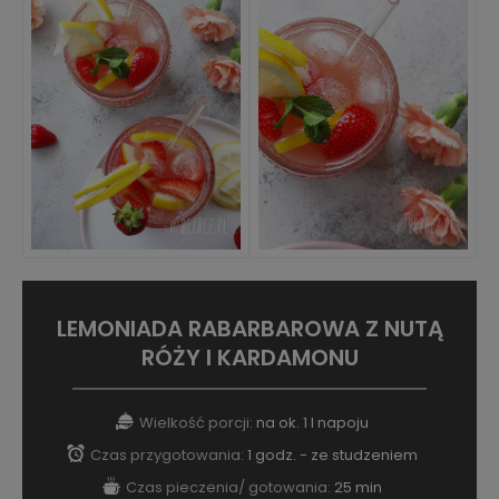
LEMONIADA RABARBAROWA Z NUTĄ
RÓŻY I KARDAMONU
Wielkość porcji:
na ok. 1 l napoju
Czas przygotowania:
1 godz. - ze studzeniem
Czas pieczenia/ gotowania:
25 min