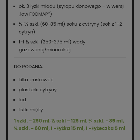
ok. 3 łyżki miodu (syropu klonowego – w wersji
„low FODMAP”)
¼-⅓ szkl. (60-85 ml) soku z cytryny (sok z 1-2
cytryn)
1-1 ½ szkl. (250-375 ml) wody
gazowanej/mineralnej
DO PODANIA:
kilka truskawek
plasterki cytryny
lód
listki mięty
1 szkl. – 250 ml, ½ szkl – 125 ml, ⅓ szkl. - 85 ml,
¼ szkl. – 60 ml, 1 - łyżka 15 ml, 1 - łyżeczka 5 ml