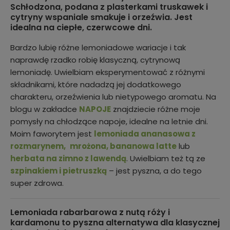
Schłodzona, podana z plasterkami truskawek i
cytryny wspaniale smakuje i orzeźwia. Jest
idealna na ciepłe, czerwcowe dni.
Bardzo lubię różne lemoniadowe wariacje i tak
naprawdę rzadko robię klasyczną, cytrynową
lemoniadę. Uwielbiam eksperymentować z różnymi
składnikami, które nadadzą jej dodatkowego
charakteru, orzeźwienia lub nietypowego aromatu. Na
blogu w zakładce
NAPOJE
znajdziecie różne moje
pomysły na chłodzące napoje, idealne na letnie dni.
Moim faworytem jest
lemoniada ananasowa z
rozmarynem,
mrożona, bananowa latte
lub
herbata na zimno z lawendą
. Uwielbiam też tą ze
szpinakiem i pietruszką
– jest pyszna, a do tego
super zdrowa.
Lemoniada rabarbarowa z nutą róży i
kardamonu to pyszna alternatywa dla klasycznej