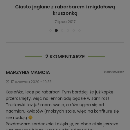
Ciasto jaglane z rabarbarem i migdałową
kruszonką
7 lipca 2017
2 KOMENTARZE
MARZYNIA MAMCIA
ODPOWIEDZ
17 czerwca 2020 - 10:33
Kasieńko, lecę po rabarbar! Tym bardziej, że już kapkę
przerośnięty, więc na lemoniadę będzie w sam raz!
Truskawki tez już mam swoje, a róża ugina się od
nadmiaru kwiatów (mokrych stale, więc na konfiturę się
nie nadają
Pozdrawiam serdecznie i dziękuję, że chce ci się jeszcze