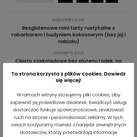
poprzedni post
Bezglutenowe mini tarty rustykalne z
rabarbarem i budyniem kokosowym (bez jaj i
nabiału)
następny post
Ciasto czekoladowe bez glutenu i jajek, na
bananie (wegańskie)
Ta strona korzysta z plików cookies. Dowiedz
się więcej!
ZAJRZYJ RÓWNIEŻ TUTAJ
W ramach witryny stosujemy pliki cookies, aby
zapewnić jej prawidłowe działanie, świadczyć usługi,
dostarczać funkcje społecznościowe, analizować
ruch na stronie i personalizować reklamy. W tych
celach korzystamy również z narzędzi zewnętrznych
dostawców, którzy przetwarzają informacje