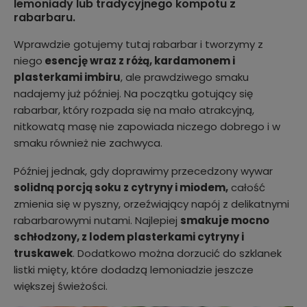
lemoniady lub tradycyjnego kompotu z
rabarbaru.
Wprawdzie gotujemy tutaj rabarbar i tworzymy z
niego
esencję wraz z różą, kardamonem i
plasterkami imbiru
, ale prawdziwego smaku
nadajemy już później. Na początku gotujący się
rabarbar, który rozpada się na mało atrakcyjną,
nitkowatą masę nie zapowiada niczego dobrego i w
smaku również nie zachwyca.
Później jednak, gdy doprawimy przecedzony wywar
solidną porcją soku z cytryny i miodem,
całość
zmienia się w pyszny, orzeźwiający napój z delikatnymi
rabarbarowymi nutami. Najlepiej
smakuje mocno
schłodzony, z lodem plasterkami cytryny i
truskawek
. Dodatkowo można dorzucić do szklanek
listki mięty, które dodadzą lemoniadzie jeszcze
większej świeżości.