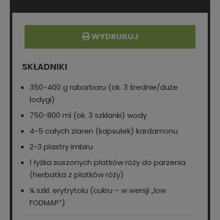
WYDRUKUJ
SKŁADNIKI
350-400 g rabarbaru (ok. 3 średnie/duże
łodygi)
750-800 ml (ok. 3 szklanki) wody
4-5 całych ziaren (kapsułek) kardamonu
2-3 plastry imbiru
1 łyżka suszonych płatków róży do parzenia
(herbatka z płatków róży)
¼ szkl. erytrytolu (cukru – w wersji „low
FODMAP”)