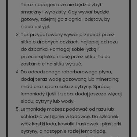
Teraz napój jeszcze nie będzie zbyt
smaczny i wyrazisty. Gdy wywar będzie
gotowy, zdejmij go z ognia i odstaw, by
nieco ostygł.
Tak przygotowany wywar przecedź przez
sitko o drobnych oczkach, najlepiej od razu
do dzbanka. Pomagaj sobie łyżką i
przecieraj lekko masę przez sitko. To co
zostanie ci na sitku wyrzuć.
Do odcedzonego rabarbarowego płynu,
dodaj teraz wodę gazowaną lub mineralną,
miód oraz sporo soku z cytryny. Spróbuj
lemoniady i jeśli trzeba, dodaj jeszcze więcej
słodu, cytryny lub wody.
Lemoniadę możesz podawać od razu lub
schłodzić wstępnie w lodówce. Do szklanek
włóż kostki lodu, kawałki truskawek i plasterki
cytryny, a następnie rozlej lemoniadę.