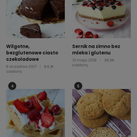
Wilgotne,
Sernik na zimno bez
bezglutenowe ciasto
mleka i glutenu
czekoladowe
31 maja 2018
36,6K
odsłony
6 września 2017
64,1K
odsłony
4
5