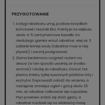
PRZYGOTOWANIE
Łodygi rabarbaru umyj, pozbaw brzydkich
końcówek i resztek liści. Pokrój je na większe
około 4-5 centymetrowe kawałki. Do
niedużego garnka wrzuć rabarbar, wlej ok. 3
szklanki letniej wody (rabarbar musi w niej
pływać) i zacznij podgrzewać.
Ziarna kardamonu rozgnieć nożem na
desce (w ten sposób uwolnią ze środka
aromat) i dodaj do rabarbaru. Dorzuć też
plastry imbiru, łyżkę suszonych płatków róży i
erytrytol. Doprowadź całość do wrzenia, a
następnie zmniejsz ogień i gotuj około 25
min, aż rabarbar całkowicie się rozpadnie.
Płyn powinien zrobić się dość gęsty, a
rabarbar rozdzieli się na włóknistą masę.