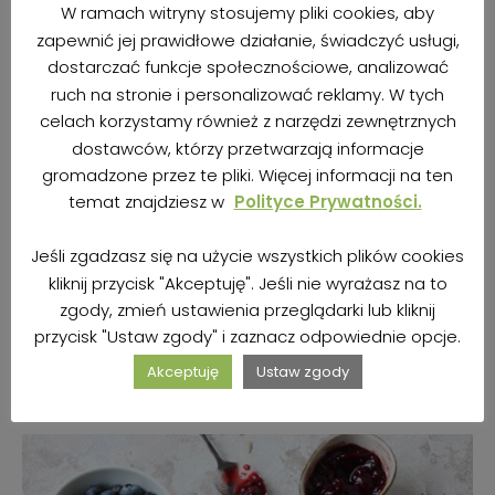
W ramach witryny stosujemy pliki cookies, aby
zapewnić jej prawidłowe działanie, świadczyć usługi,
dostarczać funkcje społecznościowe, analizować
ruch na stronie i personalizować reklamy. W tych
celach korzystamy również z narzędzi zewnętrznych
dostawców, którzy przetwarzają informacje
gromadzone przez te pliki. Więcej informacji na ten
BEZGLUTENOWE DROŻDŻÓWKI Z
temat znajdziesz w
Polityce Prywatności.
RABARBAREM I ROŚLINNYM TWAROŻKIEM
(WEGAŃSKIE)
Jeśli zgadzasz się na użycie wszystkich plików cookies
kliknij przycisk "Akceptuję". Jeśli nie wyrażasz na to
autor
Kasia | BezBez
6 maja 2021
zgody, zmień ustawienia przeglądarki lub kliknij
przycisk "Ustaw zgody" i zaznacz odpowiednie opcje.
ZOBACZ PRZEPIS
Akceptuję
Ustaw zgody