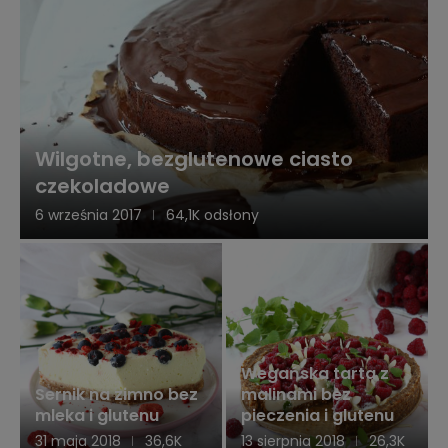
Wilgotne, bezglutenowe ciasto
czekoladowe
6 września 2017
64,1K odsłony
Wegańska tarta z
Sernik na zimno bez
malinami bez
mleka i glutenu
pieczenia i glutenu
31 maja 2018
36,6K
13 sierpnia 2018
26,3K