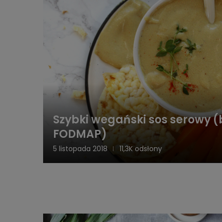
Szybki wegański sos serowy (
FODMAP)
5 listopada 2018
11,3K odsłony