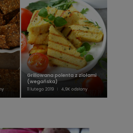
Grillowana polenta z ziołami
(wegańska)
ny
11 lutego 2019
4,9K odsłony