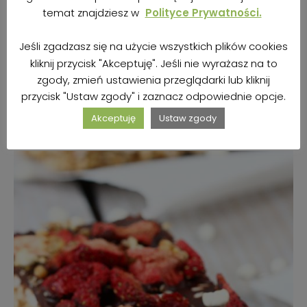
temat znajdziesz w
Polityce Prywatności.
PŁATKI AMARANTUSOWE NA ŚNIADANIE
Jeśli zgadzasz się na użycie wszystkich plików cookies
autor
Kasia | BezBez
22 lutego 2018
kliknij przycisk "Akceptuję". Jeśli nie wyrażasz na to
zgody, zmień ustawienia przeglądarki lub kliknij
przycisk "Ustaw zgody" i zaznacz odpowiednie opcje.
ZOBACZ PRZEPIS
Akceptuję
Ustaw zgody