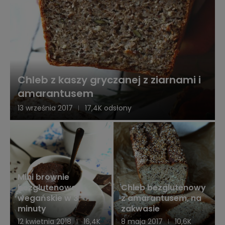
Chleb z kaszy gryczanej z ziarnami i
amarantusem
13 września 2017
17,4K odsłony
Mini brownie
bezglutenowe i
Chleb bezglutenowy
wegańskie w 3
z amarantusem, na
minuty
zakwasie
12 kwietnia 2018
16,4K
8 maja 2017
10,6K