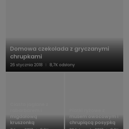
Domowa czekolada z gryczanymi
chrupkami
26 stycznia 2018
8,7K odsłony
Ciasto jaglane z
rabarbarem i
Płatki ryżowe z
migdałową
musem owocowym i
kruszonką
chrupiącą posypką