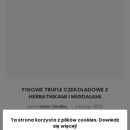
FIGOWE TRUFLE CZEKOLADOWE Z
HERBATNIKAMI I MIGDAŁAMI
autor
Kasia | BezBez
3 lutego 2020
Ta strona korzysta z plików cookies. Dowiedz
ZOBACZ PRZEPIS
się więcej!