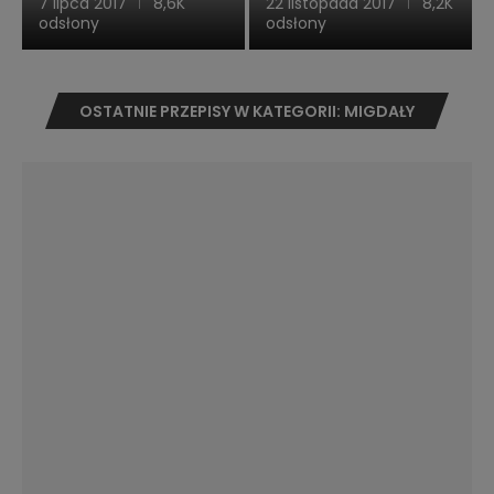
7 lipca 2017
8,6K
22 listopada 2017
8,2K
odsłony
odsłony
OSTATNIE PRZEPISY W KATEGORII: MIGDAŁY