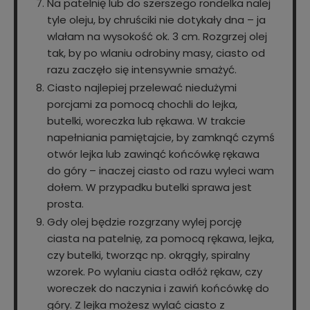
Na patelnię lub do szerszego rondelka nalej
tyle oleju, by chruściki nie dotykały dna – ja
wlałam na wysokość ok. 3 cm. Rozgrzej olej
tak, by po wlaniu odrobiny masy, ciasto od
razu zaczęło się intensywnie smażyć.
Ciasto najlepiej przelewać niedużymi
porcjami za pomocą chochli do lejka,
butelki, woreczka lub rękawa. W trakcie
napełniania pamiętajcie, by zamknąć czymś
otwór lejka lub zawinąć końcówkę rękawa
do góry – inaczej ciasto od razu wyleci wam
dołem. W przypadku butelki sprawa jest
prosta.
Gdy olej będzie rozgrzany wylej porcję
ciasta na patelnię, za pomocą rękawa, lejka,
czy butelki, tworząc np. okrągły, spiralny
wzorek. Po wylaniu ciasta odłóż rękaw, czy
woreczek do naczynia i zawiń końcówkę do
góry. Z lejka możesz wylać ciasto z