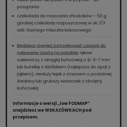
posypania
czekolada do maczania chruścików – 50 g
gorzkiej czekolady rozpuszczonej w ok. 1/3
szkl. tłustego mleczka kokosowego
Będziesz również potrzebować czegoś do
nalewania ciasta na patelnię:
rękaw
cukierniczy z okrąglą końcówką o śr. 6-7 mm
lub butelkę z dzióbkiem (najlepsza do opcji z
jajkiem), nieduży lejek z otworem o podobnej
średnicy lub grubszy woreczek z obciętą
końcówką
Informacje o wersji „low FODMAP”
znajdziesz we WSKAZÓWKACH pod
przepisem.