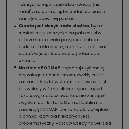
kukurydzianej, z tapioki lub ryżowej (nie
mąki!), ale pamiętaj, by dodać do ciasta
wanilię w dowolnej postaci.
Ciasto jest dosyć mało słodkie
, by nie
rumieniło się za szybko na patelni i aby
dobrze smakowało posypane cukrem
pudrem. Jeśli chcesz, możesz spróbować
dodać więcej słodu według własnego
uznania.
Na diecie FODMAP –
spróbuj użyć mniej
dojrzałego banana i stosuj zwykły cukier
zamiast słodzików. Jogurt sojowy nie jest
dozwolony w fazie eliminacyjnej. Jogurt
kokosowy, możesz ewentualnie zastąpić
zwykłym bez laktozy. Siemię i babka nie
zawierają FODMAP, ale to źródło dużej ilości
błonnika, który dla niektórych jest
problematyczny. Postaw wtedy na wersję z