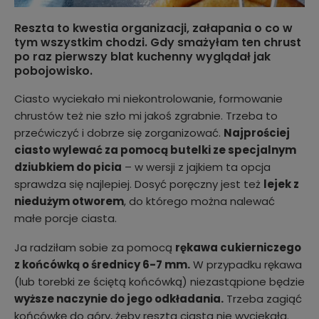
Reszta to kwestia organizacji, załapania o co w
tym wszystkim chodzi. Gdy smażyłam ten chrust
po raz pierwszy blat kuchenny wyglądał jak
pobojowisko.
Ciasto wyciekało mi niekontrolowanie, formowanie
chrustów też nie szło mi jakoś zgrabnie. Trzeba to
przećwiczyć i dobrze się zorganizować.
Najprościej
ciasto wylewać za pomocą butelki ze specjalnym
dziubkiem do picia
– w wersji z jajkiem ta opcja
sprawdza się najlepiej. Dosyć poręczny jest też
lejek z
niedużym otworem
, do którego można nalewać
małe porcje ciasta.
Ja radziłam sobie za pomocą
rękawa cukierniczego
z końcówką o średnicy 6-7 mm.
W przypadku rękawa
(lub torebki ze ściętą końcówką) niezastąpione będzie
wyższe naczynie do jego odkładania.
Trzeba zagiąć
końcówkę do góry, żeby reszta ciasta nie wyciekała.