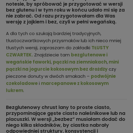
notesie, by spróbować je przygotować w wersji
bez glutenu i w tym roku w końcu udało mi się za
nie zabrać. Od razu przygotowałam dla Was
wersję z jajkiem i bez, czyli w pełni wegańską.
A dla tych co szukają bardziej tradycyjnych,
tłustoczwartkowych przysmaków lub ich nieco mniej
tłustych wersji, zapraszam do zakładki
TŁUSTY
CZWARTEK.
Znajdziecie tam
bezglutenowe i
wegańskie faworki
,
pączki na ziemniakach
,
mini
pączki na jogurcie kokosowym bez drożdży
czy
pieczone donuty w dwóch smakach –
podwójnie
czekoladowe
i
marcepanowe z kokosowym
lukrem
.
Bezglutenowy chrust lany to proste ciasto,
przypominające gęste ciasto naleśnikowe lub na
placuszki. W wersji „bezbez” musiałam dodać do
niego kilka składników, by ciastka nabrały
odpowiedniej struktury, konsystencji i