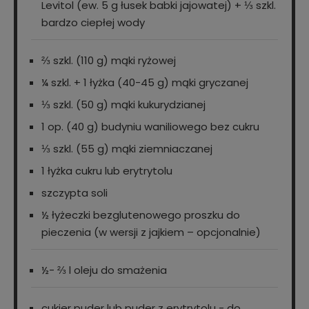
Levitol (ew. 5 g łusek babki jajowatej) + ⅓ szkl.
bardzo ciepłej wody
⅔ szkl. (110 g) mąki ryżowej
¼ szkl. + 1 łyżka (40-45 g) mąki gryczanej
⅓ szkl. (50 g) mąki kukurydzianej
1 op. (40 g) budyniu waniliowego bez cukru
⅓ szkl. (55 g) mąki ziemniaczanej
1 łyżka cukru lub erytrytolu
szczypta soli
½ łyżeczki bezglutenowego proszku do
pieczenia (w wersji z jajkiem – opcjonalnie)
½- ⅔ l oleju do smażenia
cukier puder lub puder z erytrytolu - do