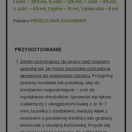
1 szkl. – 250 ml, ½ szkl – 125 ml, ⅓ szkl. - 85 ml,
¼ szkl. – 60 ml, 1 łyżka - 15 ml, 1 łyżeczka - 5 ml
Pobierz
PRZELICZNIK KUCHENNY
PRZYGOTOWANIE
Zanim przystąpisz do pracy nad ciastem
upewnij się, że masz wszystkie potrzebne
akcesoria do wykonania chrustu.
Przygotuj
szerszy rondelek lub patelnię, olej do
smażenia i najważniejsze – coś do
wyciskania chruścików. Sprawdzi się rękaw
cukierniczy z okrągłą końcówką o śr. 6-7
mm, butelka z dzióbkiem, nieduży lejek z
otworem o podobnej średnicy lub grubszy
woreczek z obciętą końcówką. Przyda się