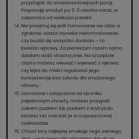
przystąpić do smażenia kolejnych porcji.
Proponuję smażyć po 2-3 ciastka naraz, w
zależności od wielkości patelni.
Nie przejmuj się jeśli formowanie nie idzie ci
zgrabnie, ciasto wycieka niekontrolowanie,
czy brudzi się wszystko dookoła – to
kwestia wprawy. Za pierwszym razem sama
działam dość chaotycznie. Na szczęście
ciasto możesz wlewać i wylewać z rękawa
czy lejka do miski i regulować jego
konsystencję bez szkody dla smażonego
chrustu.
Usmażone i odsączone na ręczniku
papierowym chrusty, możesz posypać
cukrem pudrem lub pudrem z erytrytolu.
Możesz też maczać je w rozpuszczonej
czekoladzie.
Chrust lany najlepiej smakuje tego samego
dnia – jest mięciutki i chrupiący. Na drugi