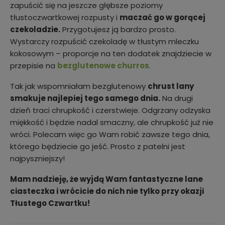
zapuścić się na jeszcze głębsze poziomy
tłustoczwartkowej rozpusty i
maczać go w gorącej
czekoladzie.
Przygotujesz ją bardzo prosto.
Wystarczy rozpuścić czekoladę w tłustym mleczku
kokosowym – proporcje na ten dodatek znajdziecie w
przepisie na
bezglutenowe churros
.
Tak jak wspomniałam bezglutenowy
chrust lany
smakuje najlepiej tego samego dnia.
Na drugi
dzień traci chrupkość i czerstwieje. Odgrzany odzyska
miękkość i będzie nadal smaczny, ale chrupkość już nie
wróci. Polecam więc go Wam robić zawsze tego dnia,
którego będziecie go jeść. Prosto z patelni jest
najpyszniejszy!
Mam nadzieję, że wyjdą Wam fantastyczne lane
ciasteczka i wrócicie do nich nie tylko przy okazji
Tłustego Czwartku!