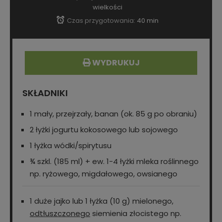
wielkości
Czas przygotowania:
40 min
WYDRUKUJ
SKŁADNIKI
1 mały, przejrzały, banan (ok. 85 g po obraniu)
2 łyżki jogurtu kokosowego lub sojowego
1 łyżka wódki/spirytusu
¾ szkl. (185 ml) + ew. 1-4 łyżki mleka roślinnego
np. ryżowego, migdałowego, owsianego
1 duże jajko lub 1 łyżka (10 g) mielonego,
odtłuszczonego
siemienia złocistego np.