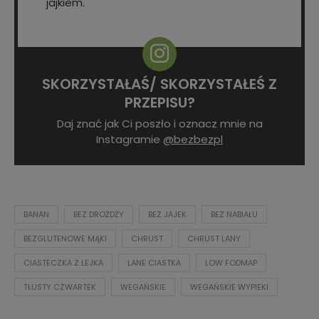
jajkiem.
SKORZYSTAŁAŚ/ SKORZYSTAŁEŚ Z
PRZEPISU?
Daj znać jak Ci poszło i oznacz mnie na
Instagramie
@bezbezpl
BANAN
BEZ DROŻDŻY
BEZ JAJEK
BEZ NABIAŁU
BEZGLUTENOWE MĄKI
CHRUST
CHRUST LANY
CIASTECZKA Z LEJKA
LANE CIASTKA
LOW FODMAP
TŁUSTY CZWARTEK
WEGAŃSKIE
WEGAŃSKIE WYPIEKI