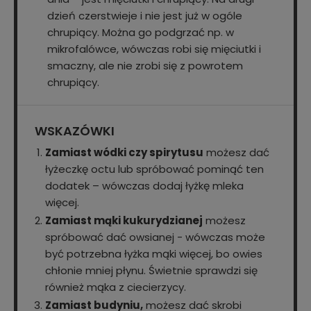
dzień czerstwieje i nie jest już w ogóle
chrupiący. Można go podgrzać np. w
mikrofalówce, wówczas robi się mięciutki i
smaczny, ale nie zrobi się z powrotem
chrupiący.
WSKAZÓWKI
Zamiast wódki czy spirytusu
możesz dać
łyżeczkę octu lub spróbować pominąć ten
dodatek – wówczas dodaj łyżkę mleka
więcej.
Zamiast mąki kukurydzianej
możesz
spróbować dać owsianej - wówczas może
być potrzebna łyżka mąki więcej, bo owies
chłonie mniej płynu. Świetnie sprawdzi się
również mąka z ciecierzycy.
Zamiast budyniu,
możesz dać skrobi