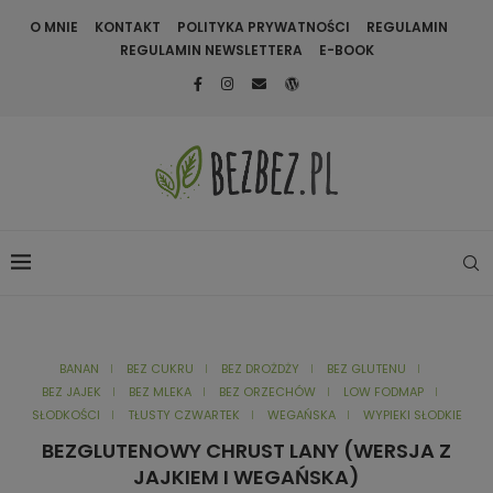
O MNIE
KONTAKT
POLITYKA PRYWATNOŚCI
REGULAMIN
REGULAMIN NEWSLETTERA
E-BOOK
BANAN
BEZ CUKRU
BEZ DROŻDŻY
BEZ GLUTENU
BEZ JAJEK
BEZ MLEKA
BEZ ORZECHÓW
LOW FODMAP
SŁODKOŚCI
TŁUSTY CZWARTEK
WEGAŃSKA
WYPIEKI SŁODKIE
BEZGLUTENOWY CHRUST LANY (WERSJA Z
JAJKIEM I WEGAŃSKA)