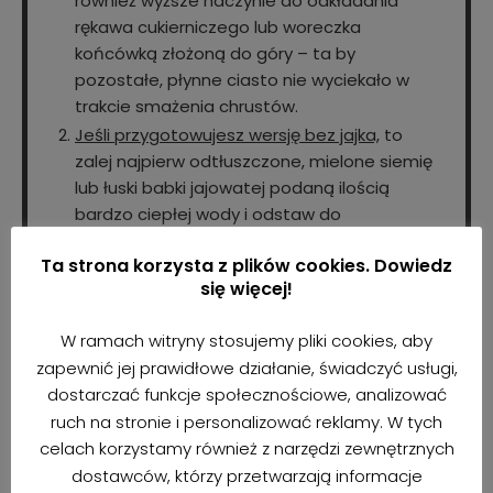
również wyższe naczynie do odkładania
rękawa cukierniczego lub woreczka
końcówką złożoną do góry – ta by
pozostałe, płynne ciasto nie wyciekało w
trakcie smażenia chrustów.
Jeśli przygotowujesz wersję bez jajka,
to
zalej najpierw odtłuszczone, mielone siemię
lub łuski babki jajowatej podaną ilością
bardzo ciepłej wody i odstaw do
napęcznienia.
Ta strona korzysta z plików cookies. Dowiedz
Banana rozgnieć widelcem lub zmiksuj na
się więcej!
idealnie gładką papkę. Przełóż go do miski i
dodaj jogurt roślinny, alkohol oraz napój
W ramach witryny stosujemy pliki cookies, aby
roślinny.
zapewnić jej prawidłowe działanie, świadczyć usługi,
Do mokrych składników dodaj jajko
lub
dostarczać funkcje społecznościowe, analizować
napęczniałe siemię/babkę i dobrze połącz
ruch na stronie i personalizować reklamy. W tych
całość w jednolitą masę. W przypadku wersji
celach korzystamy również z narzędzi zewnętrznych
z siemieniem lub babką postaraj się dobrze
dostawców, którzy przetwarzają informacje
rozrobić masę trzepaczką balonową, by w